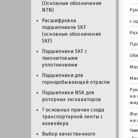
(Основные обозначения
Рук
NTN)
Расшифровка
с о
подшипников SKF
Раз
(основные обозначения
SKF)
Про
Подшипники SKF с
Обя
таконитовыми
уплотнениями
Мас
Подшипники для
Мин
горнодобывающей отрасли
Рук
Подшипники NSK для
на 
роторных экскаваторов
жид
7 основных причин схода
Фит
транспортерной ленты с
на 
конвейера
Темп
Выбор качественного