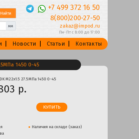
+7 499 372 16 50
8(800)200-27-50
zakaz@impod.ru
мм
Пн-Пт с 8:00 до 17:00
и
Новости
Статьи
Контакты
.5МПа 1450 0-45
DK М22х1.5 27.5МПа 1450 0-45
803 р.
ля
Наличия на складе (заказ)
ва