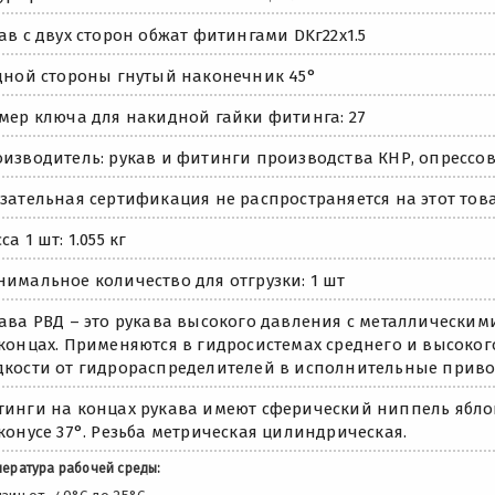
ав с двух сторон обжат фитингами DKг22х1.5
дной стороны гнутый наконечник 45°
мер ключа для накидной гайки фитинга: 27
изводитель: рукав и фитинги производства КНР, опрессов
зательная сертификация не распространяется на этот това
са 1 шт: 1.055 кг
имальное количество для отгрузки: 1 шт
ава РВД – это рукава высокого давления с металлически
концах. Применяются в гидросистемах среднего и высоко
кости от гидрораспределителей в исполнительные приво
инги на концах рукава имеют сферический ниппель яблок
конусе 37°. Резьба метрическая цилиндрическая.
ература рабочей среды: