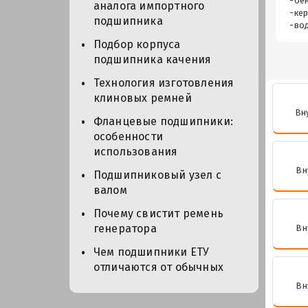
-бен
аналога импортного
-кер
подшипника
-во
Подбор корпуса
подшипника качения
Технология изготовления
клиновых ремней
Вн
Фланцевые подшипники:
особенности
использования
Вн
Подшипниковый узел с
валом
Почему свистит ремень
генератора
Вн
Чем подшипники ЕТУ
отличаются от обычных
Вн