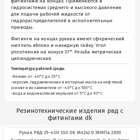
фитингами на концах. Применяются в
гидросистемах среднего и высокого давления
для подачи рабочей жидкости от
гидрораспределителей в исполнительные
приводы.
Фитинги на концах рукава имеют сферический
ниппель яблоко и накидную гайку. Угол
уплотнения на конусе 37°. Резьба метрическая
цилиндрическая.
Температура рабочей среды:
-бензин от -40°C до 25°C
-керосин, гидравлические и моторные масла на нефтяной
основе и их заменители от -40°C до 100°C
-вода и водомасляная эмульсия от 5°C до 93°C
Резинотехнические изделия рвд с
фитингами dk
Рукав РВД 25-4SH S50 DK М42х2.0 38МПа 2050