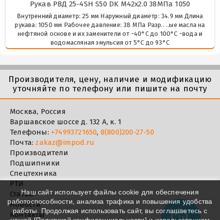
Рукав РВД 25-4SH S50 DK М42х2.0 38МПа 1050
Внутренний диаметр: 25 мм Наружный диаметр: 34.9 мм Длина
рукава: 1050 мм Рабочее давление: 38 МПа Разр.. ..ые масла на
нефтяной основе и их заменители от -40°C до 100°C -вода и
водомасляная эмульсия от 5°C до 93°C
Производителя, цену, наличие и модификацию
уточняйте по телефону или пишите на почту
Москва, Россия
Варшавское шоссе д. 132 А, к. 1
Телефоны:
+74993721650
,
8(800)200-27-50
Почта:
zakaz@impod.ru
Производители
Подшипники
Спецтехника
РТИ
Наш сайт использует файлы cookie для обеспечения
Статьи
работоспособности, анализа трафика и повышения удобства
Новости
работы. Продолжая использовать сайт, вы соглашаетесь с
Контакты