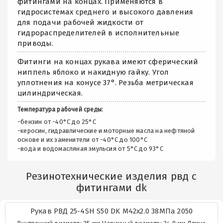
фитингами на концах. Применяются в
гидросистемах среднего и высокого давления
для подачи рабочей жидкости от
гидрораспределителей в исполнительные
приводы.
Фитинги на концах рукава имеют сферический
ниппель яблоко и накидную гайку. Угол
уплотнения на конусе 37°. Резьба метрическая
цилиндрическая.
Температура рабочей среды:
-бензин от -40°C до 25°C
-керосин, гидравлические и моторные масла на нефтяной
основе и их заменители от -40°C до 100°C
-вода и водомасляная эмульсия от 5°C до 93°C
Резинотехнические изделия рвд с
фитингами dk
Рукав РВД 25-4SH S50 DK М42х2.0 38МПа 2050