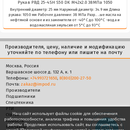
Рукав РВД 25-4SH S50 DK М42х2.0 38МПа 1050
Внутренний диаметр: 25 мм Наружный диаметр: 34.9 мм Длина
рукава: 1050 мм Рабочее давление: 38 МПа Разр.. ..ые масла на
нефтяной основе и их заменители от -40°C до 100°C -вода и
водомасляная эмульсия от 5°C до 93°C
Производителя, цену, наличие и модификацию
уточняйте по телефону или пишите на почту
Москва, Россия
Варшавское шоссе д. 132 А, к. 1
Телефоны:
+74993721650
,
8(800)200-27-50
Почта:
zakaz@impod.ru
Производители
Подшипники
Спецтехника
РТИ
Наш сайт использует файлы cookie для обеспечения
Статьи
работоспособности, анализа трафика и повышения удобства
Новости
работы. Продолжая использовать сайт, вы соглашаетесь с
Контакты