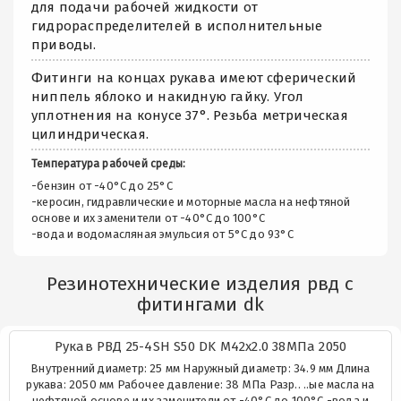
для подачи рабочей жидкости от
гидрораспределителей в исполнительные
приводы.
Фитинги на концах рукава имеют сферический
ниппель яблоко и накидную гайку. Угол
уплотнения на конусе 37°. Резьба метрическая
цилиндрическая.
Температура рабочей среды:
-бензин от -40°C до 25°C
-керосин, гидравлические и моторные масла на нефтяной
основе и их заменители от -40°C до 100°C
-вода и водомасляная эмульсия от 5°C до 93°C
Резинотехнические изделия рвд с
фитингами dk
Рукав РВД 25-4SH S50 DK М42х2.0 38МПа 2050
Внутренний диаметр: 25 мм Наружный диаметр: 34.9 мм Длина
рукава: 2050 мм Рабочее давление: 38 МПа Разр.. ..ые масла на
нефтяной основе и их заменители от -40°C до 100°C -вода и