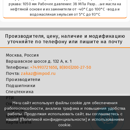
рукава: 1050 мм Рабочее давление: 38 МПа Разр.. ..ые масла на
нефтяной основе и их заменители от -40°C до 100°C -вода и
водомасляная эмульсия от 5°C до 93°C
Производителя, цену, наличие и модификацию
уточняйте по телефону или пишите на почту
Москва, Россия
Варшавское шоссе д. 132 А, к. 1
Телефоны:
+74993721650
,
8(800)200-27-50
Почта:
zakaz@impod.ru
Производители
Подшипники
Спецтехника
РТИ
Наш сайт использует файлы cookie для обеспечения
Статьи
работоспособности, анализа трафика и повышения удобства
Новости
работы. Продолжая использовать сайт, вы соглашаетесь с
Контакты
нашей [
Политикой конфиденциальности
] и использованием
Карта сайта
cookie.