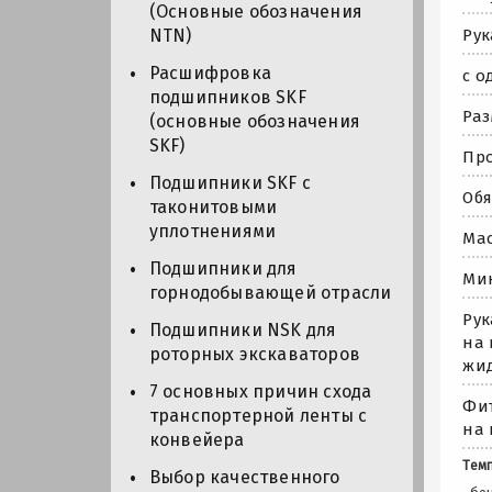
(Основные обозначения
Рук
NTN)
Расшифровка
с о
подшипников SKF
Раз
(основные обозначения
SKF)
Про
Подшипники SKF с
Обя
таконитовыми
уплотнениями
Мас
Подшипники для
Мин
горнодобывающей отрасли
Рук
Подшипники NSK для
на 
роторных экскаваторов
жид
7 основных причин схода
Фит
транспортерной ленты с
на 
конвейера
Темп
Выбор качественного