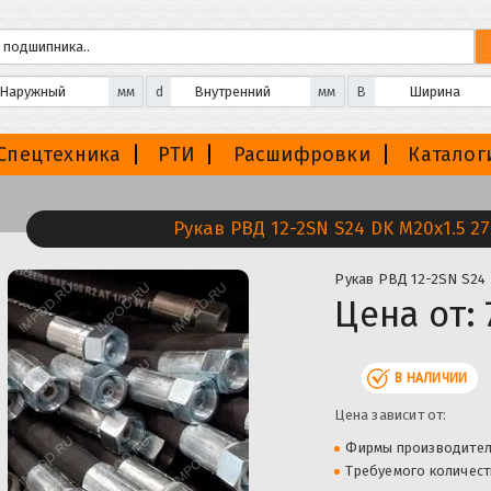
мм
d
мм
B
Спецтехника
РТИ
Расшифровки
Каталог
Рукав РВД 12-2SN S24 DK М20х1.5 27
Рукав РВД 12-2SN S24 
Цена от:
В НАЛИЧИИ
Цена зависит от:
Фирмы производите
Требуемого количест