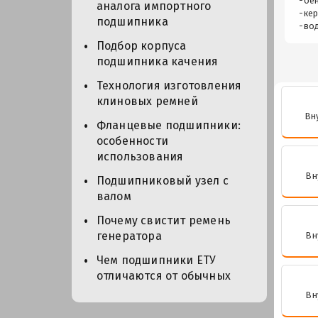
-бен
аналога импортного
-кер
подшипника
-во
Подбор корпуса
подшипника качения
Технология изготовления
клиновых ремней
Вн
Фланцевые подшипники:
особенности
использования
Вн
Подшипниковый узел с
валом
Почему свистит ремень
генератора
Вн
Чем подшипники ЕТУ
отличаются от обычных
Вн