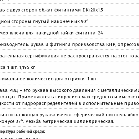
ав с двух сторон обжат фитингами DKг20х1.5
дной стороны гнутый наконечник 90°
мер ключа для накидной гайки фитинга: 24
изводитель: рукав и фитинги производства КНР, опрессов
зательная сертификация не распространяется на этот това
са 1 шт: 1,195 кг
имальное количество для отгрузки: 1 шт
ава РВД – это рукава высокого давления с металлически
концах. Применяются в гидросистемах среднего и высоко
кости от гидрораспределителей в исполнительные приво
инги на концах рукава имеют сферический ниппель яблок
конусе 37°. Резьба метрическая цилиндрическая.
ература рабочей среды: