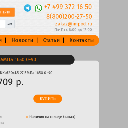
+7 499 372 16 50
8(800)200-27-50
zakaz@impod.ru
мм
Пн-Пт с 8:00 до 17:00
и
Новости
Статьи
Контакты
.5МПа 1650 0-90
DK М20х1.5 27.5МПа 1650 0-90
709 р.
ля
Наличия на складе (заказ)
ва