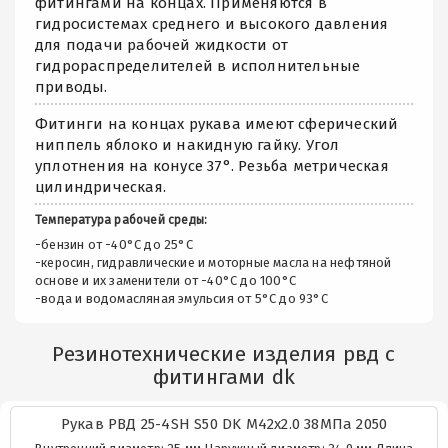
фитингами на концах. Применяются в
гидросистемах среднего и высокого давления
для подачи рабочей жидкости от
гидрораспределителей в исполнительные
приводы.
Фитинги на концах рукава имеют сферический
ниппель яблоко и накидную гайку. Угол
уплотнения на конусе 37°. Резьба метрическая
цилиндрическая.
Температура рабочей среды:
-бензин от -40°C до 25°C
-керосин, гидравлические и моторные масла на нефтяной
основе и их заменители от -40°C до 100°C
-вода и водомасляная эмульсия от 5°C до 93°C
Резинотехнические изделия рвд с
фитингами dk
Рукав РВД 25-4SH S50 DK М42х2.0 38МПа 2050