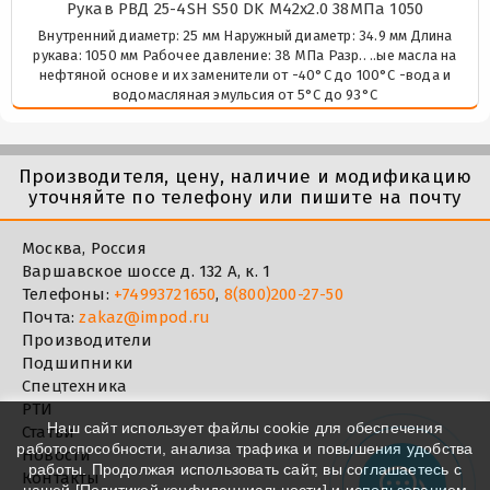
Рукав РВД 25-4SH S50 DK М42х2.0 38МПа 1050
Внутренний диаметр: 25 мм Наружный диаметр: 34.9 мм Длина
рукава: 1050 мм Рабочее давление: 38 МПа Разр.. ..ые масла на
нефтяной основе и их заменители от -40°C до 100°C -вода и
водомасляная эмульсия от 5°C до 93°C
Производителя, цену, наличие и модификацию
уточняйте по телефону или пишите на почту
Москва, Россия
Варшавское шоссе д. 132 А, к. 1
Телефоны:
+74993721650
,
8(800)200-27-50
Почта:
zakaz@impod.ru
Производители
Подшипники
Спецтехника
РТИ
Наш сайт использует файлы cookie для обеспечения
Статьи
работоспособности, анализа трафика и повышения удобства
Новости
работы. Продолжая использовать сайт, вы соглашаетесь с
Контакты