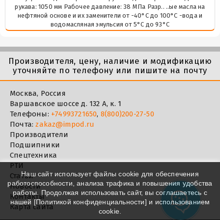
рукава: 1050 мм Рабочее давление: 38 МПа Разр.. ..ые масла на
нефтяной основе и их заменители от -40°C до 100°C -вода и
водомасляная эмульсия от 5°C до 93°C
Производителя, цену, наличие и модификацию
уточняйте по телефону или пишите на почту
Москва, Россия
Варшавское шоссе д. 132 А, к. 1
Телефоны:
+74993721650
,
8(800)200-27-50
Почта:
zakaz@impod.ru
Производители
Подшипники
Спецтехника
РТИ
Наш сайт использует файлы cookie для обеспечения
Статьи
работоспособности, анализа трафика и повышения удобства
Новости
работы. Продолжая использовать сайт, вы соглашаетесь с
Контакты
нашей [
Политикой конфиденциальности
] и использованием
Карта сайта
cookie.