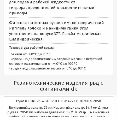
для подачи рабочей жидкости от
гидрораспределителей в исполнительные
приводы.
Фитинги на концах рукава имеют сферический
ниппель яблоко и накидную гайку. Угол
уплотнения на конусе 37°. Резьба метрическая
цилиндрическая.
Температура рабочей среды:
-бензин от -40°C до 25°C
-керосин, гидравлические и моторные масла на нефтяной
основе и их заменители от -40°C до 100°C
-вода и водомасляная эмульсия от 5°C до 93°C
Резинотехнические изделия рвд с
фитингами dk
Рукав РВД 25-4SH S50 DK М42х2.0 38МПа 2050
Внутренний диаметр: 25 мм Наружный диаметр: 34.9 мм Длина
рукава: 2050 мм Рабочее давление: 38 МПа Разр.. ..ые масла на
нефтяной основе и их заменители от -40°C до 100°C -вода и