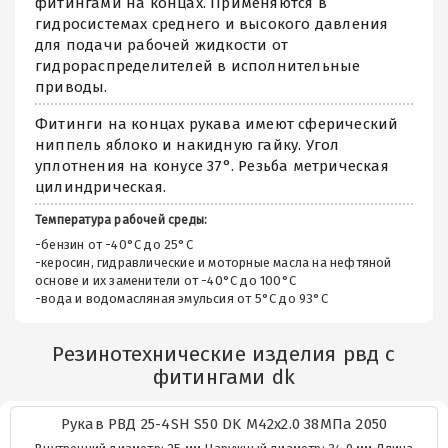
фитингами на концах. Применяются в
гидросистемах среднего и высокого давления
для подачи рабочей жидкости от
гидрораспределителей в исполнительные
приводы.
Фитинги на концах рукава имеют сферический
ниппель яблоко и накидную гайку. Угол
уплотнения на конусе 37°. Резьба метрическая
цилиндрическая.
Температура рабочей среды:
-бензин от -40°C до 25°C
-керосин, гидравлические и моторные масла на нефтяной
основе и их заменители от -40°C до 100°C
-вода и водомасляная эмульсия от 5°C до 93°C
Резинотехнические изделия рвд с
фитингами dk
Рукав РВД 25-4SH S50 DK М42х2.0 38МПа 2050