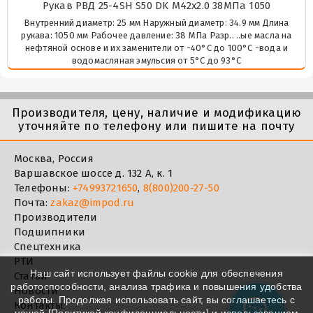
Рукав РВД 25-4SH S50 DK М42х2.0 38МПа 1050
Внутренний диаметр: 25 мм Наружный диаметр: 34.9 мм Длина
рукава: 1050 мм Рабочее давление: 38 МПа Разр.. ..ые масла на
нефтяной основе и их заменители от -40°C до 100°C -вода и
водомасляная эмульсия от 5°C до 93°C
Производителя, цену, наличие и модификацию
уточняйте по телефону или пишите на почту
Москва, Россия
Варшавское шоссе д. 132 А, к. 1
Телефоны:
+74993721650
,
8(800)200-27-50
Почта:
zakaz@impod.ru
Производители
Подшипники
Спецтехника
РТИ
Наш сайт использует файлы cookie для обеспечения
Статьи
работоспособности, анализа трафика и повышения удобства
Новости
работы. Продолжая использовать сайт, вы соглашаетесь с
Контакты