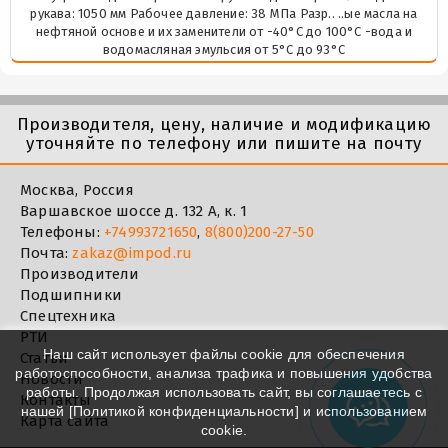
рукава: 1050 мм Рабочее давление: 38 МПа Разр.. ..ые масла на
нефтяной основе и их заменители от -40°C до 100°C -вода и
водомасляная эмульсия от 5°C до 93°C
Производителя, цену, наличие и модификацию
уточняйте по телефону или пишите на почту
Москва, Россия
Варшавское шоссе д. 132 А, к. 1
Телефоны:
+74993721650
,
8(800)200-27-50
Почта:
zakaz@impod.ru
Производители
Подшипники
Спецтехника
РТИ
Наш сайт использует файлы cookie для обеспечения
Статьи
работоспособности, анализа трафика и повышения удобства
Новости
работы. Продолжая использовать сайт, вы соглашаетесь с
Контакты
нашей [
Политикой конфиденциальности
] и использованием
Карта сайта
cookie.