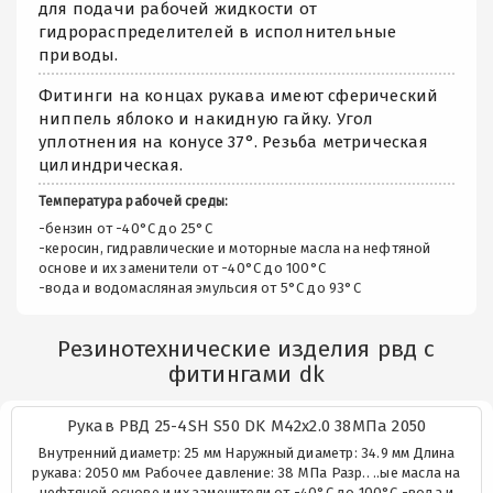
для подачи рабочей жидкости от
гидрораспределителей в исполнительные
приводы.
Фитинги на концах рукава имеют сферический
ниппель яблоко и накидную гайку. Угол
уплотнения на конусе 37°. Резьба метрическая
цилиндрическая.
Температура рабочей среды:
-бензин от -40°C до 25°C
-керосин, гидравлические и моторные масла на нефтяной
основе и их заменители от -40°C до 100°C
-вода и водомасляная эмульсия от 5°C до 93°C
Резинотехнические изделия рвд с
фитингами dk
Рукав РВД 25-4SH S50 DK М42х2.0 38МПа 2050
Внутренний диаметр: 25 мм Наружный диаметр: 34.9 мм Длина
рукава: 2050 мм Рабочее давление: 38 МПа Разр.. ..ые масла на
нефтяной основе и их заменители от -40°C до 100°C -вода и