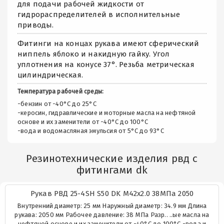
для подачи рабочей жидкости от
гидрораспределителей в исполнительные
приводы.
Фитинги на концах рукава имеют сферический
ниппель яблоко и накидную гайку. Угол
уплотнения на конусе 37°. Резьба метрическая
цилиндрическая.
Температура рабочей среды:
-бензин от -40°C до 25°C
-керосин, гидравлические и моторные масла на нефтяной
основе и их заменители от -40°C до 100°C
-вода и водомасляная эмульсия от 5°C до 93°C
Резинотехнические изделия рвд с
фитингами dk
Рукав РВД 25-4SH S50 DK М42х2.0 38МПа 2050
Внутренний диаметр: 25 мм Наружный диаметр: 34.9 мм Длина
рукава: 2050 мм Рабочее давление: 38 МПа Разр.. ..ые масла на
нефтяной основе и их заменители от -40°C до 100°C -вода и