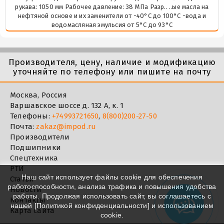
рукава: 1050 мм Рабочее давление: 38 МПа Разр.. ..ые масла на
нефтяной основе и их заменители от -40°C до 100°C -вода и
водомасляная эмульсия от 5°C до 93°C
Производителя, цену, наличие и модификацию
уточняйте по телефону или пишите на почту
Москва, Россия
Варшавское шоссе д. 132 А, к. 1
Телефоны:
+74993721650
,
8(800)200-27-50
Почта:
zakaz@impod.ru
Производители
Подшипники
Спецтехника
РТИ
Наш сайт использует файлы cookie для обеспечения
Статьи
работоспособности, анализа трафика и повышения удобства
Новости
работы. Продолжая использовать сайт, вы соглашаетесь с
Контакты
нашей [
Политикой конфиденциальности
] и использованием
Карта сайта
cookie.