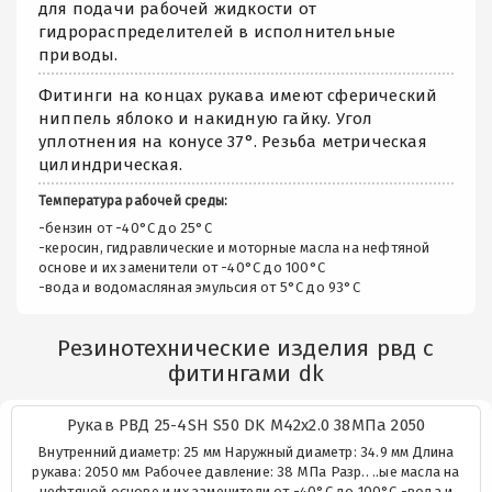
для подачи рабочей жидкости от
гидрораспределителей в исполнительные
приводы.
Фитинги на концах рукава имеют сферический
ниппель яблоко и накидную гайку. Угол
уплотнения на конусе 37°. Резьба метрическая
цилиндрическая.
Температура рабочей среды:
-бензин от -40°C до 25°C
-керосин, гидравлические и моторные масла на нефтяной
основе и их заменители от -40°C до 100°C
-вода и водомасляная эмульсия от 5°C до 93°C
Резинотехнические изделия рвд с
фитингами dk
Рукав РВД 25-4SH S50 DK М42х2.0 38МПа 2050
Внутренний диаметр: 25 мм Наружный диаметр: 34.9 мм Длина
рукава: 2050 мм Рабочее давление: 38 МПа Разр.. ..ые масла на
нефтяной основе и их заменители от -40°C до 100°C -вода и