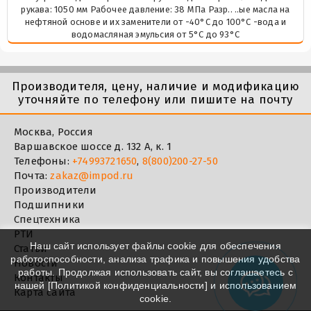
рукава: 1050 мм Рабочее давление: 38 МПа Разр.. ..ые масла на
нефтяной основе и их заменители от -40°C до 100°C -вода и
водомасляная эмульсия от 5°C до 93°C
Производителя, цену, наличие и модификацию
уточняйте по телефону или пишите на почту
Москва, Россия
Варшавское шоссе д. 132 А, к. 1
Телефоны:
+74993721650
,
8(800)200-27-50
Почта:
zakaz@impod.ru
Производители
Подшипники
Спецтехника
РТИ
Наш сайт использует файлы cookie для обеспечения
Статьи
работоспособности, анализа трафика и повышения удобства
Новости
работы. Продолжая использовать сайт, вы соглашаетесь с
Контакты
нашей [
Политикой конфиденциальности
] и использованием
Карта сайта
cookie.