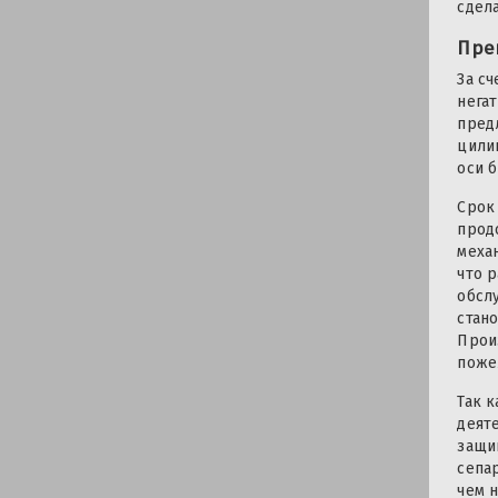
сдел
Пре
За с
нега
пред
цили
оси б
Срок
прод
меха
что 
обсл
стан
Прои
поже
Так 
деят
защи
сепа
чем 