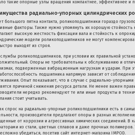
ало такие опорные узлы вращения компактнее, эффективнее и 
имущества радиально-упорных цилиндрических р
чет большого пятна контакта, роликоподшипники гораздо грузоп
тивные факторы. Также нужно упомянуть их хорошую стойкость к
лагают высокую жесткость фиксации вала и стойкость к опроки
ндрические модели роликоподшипников не могут компенсироват
ыстро выходят из строя.
 службы роликоподшипников, при условии их правильной устано
олжительный. Опоры не требовательны к обслуживанию и отличн
низмах, подверженных вибрационным нагрузкам и ударам. При это
работоспособность подшипника напрямую зависит от соблюдения
уживания. Опыт показывает, что в случае с радиально-упорным
овятся причиной снижения ресурса детали. Не менее важен пра
зводители нередко рекомендуют те или иные продукты в технич
лания стоит учитывать.
как спрос на радиально-упорные роликоподшипники есть в самы
ельности, производители предлагают опоры в разных исполнени
щенные от коррозии и агрессивных химических соединений. В к
раторами из стали, цветных сплавов и даже прочных полимеров.
несложно убедиться, посетив сайт интернет-магазина IMPOD.