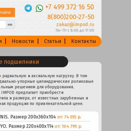
+7 499 372 16 50
8(800)200-27-50
zakaz@impod.ru
мм
Пн-Пт с 8:00 до 17:00
и
Новости
Статьи
Контакты
е подшипники
 радиальную и аксиальную нагрузку. В том
 радиально-упорные цилиндрические роликовые
еальным решением для оборудования,
я IMPOD предлагает приобрести
па и размера, от известных зарубежных и
ная продукция по привлекательной цене.
IS. Размер 200x360x104
от: 74 555 р.
O. Размер 220x400x114
от: 104 795 р.