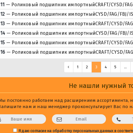
111
— Роликовый подшипник импортныйCRAFT/CYSD/FAG/F
112
— Роликовый подшипник импортныйCYSD/FAG/FBJ/ISB
113
— Роликовый подшипник импортныйCRAFT/CYSD/FAG/F
114
— Роликовый подшипник импортныйCYSD/FAG/FBJ/ISB
115
— Роликовый подшипник импортныйCRAFT/CYSD/FAG/F
116
— Роликовый подшипник импортныйCRAFT/CYSD/FAG/F
1
2
3
4
5
...
Не нашли нужный т
Мы постоянно работаем над расширением ассортимента, не
Напишите нам и наш менеджер проконсультирует Вас по на
Я даю согласие на
обработку персональных данных
в соответ