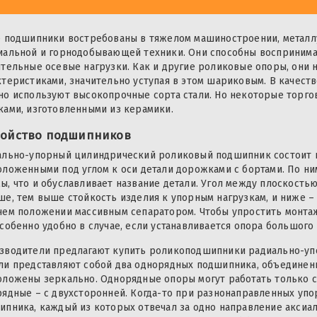
е подшипники востребованы в тяжелом машиностроении, металлу
иальной и горнодобывающей техники. Они способны восприним
ительные осевые нагрузки. Как и другие роликовые опоры, они
ктеристиками, значительно уступая в этом шариковым. В качест
но используют высокопрочные сорта стали. Но некоторые торго
ками, изготовленными из керамики.
ройство подшипников
ально-упорный цилиндрический роликовый подшипник состоит и
оложенными под углом к оси детали дорожками с бортами. По 
ы, что и обуславливает название детали. Угол между плоскость
ше, тем выше стойкость изделия к упорным нагрузкам, и ниже –
чем положении массивным сепаратором. Чтобы упростить монта
особенно удобно в случае, если устанавливается опора большого
зводители предлагают купить роликоподшипники радиально-уп
ли представляют собой два однорядных подшипника, объединенн
оложены зеркально. Однорядные опоры могут работать только с
рядные – с двухсторонней. Когда-то при разнонаправленных упо
ипника, каждый из которых отвечал за одно направление аксиа