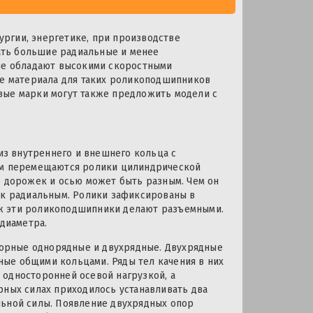
ргии, энергетике, при производстве
ать большие радиальные и менее
 не обладают высокими скоростными
ве материала для таких роликоподшипников
вые марки могут также предложить модели с
з внутреннего и внешнего кольца с
ним перемещаются ролики цилиндрической
ю дорожек и осью может быть разным. Чем он
 к радиальным. Ролики зафиксированы в
ж эти роликоподшипники делают разъемными.
 диаметра.
орные однорядные и двухрядные. Двухрядные
ые общими кольцами. Ряды тел качения в них
 односторонней осевой нагрузкой, а
рных силах приходилось устанавливать два
льной силы. Появление двухрядных опор