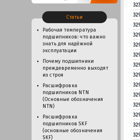
32
32
Статьи
32
Рабочая температура
32
подшипников: что важно
знать для надёжной
32
эксплуатации
32
Почему подшипники
32
преждевременно выходят
32
из строя
32
Расшифровка
подшипников NTN
32
(Основные обозначения
32
NTN)
32
Расшифровка
подшипников SKF
32
(основные обозначения
32
SKF)