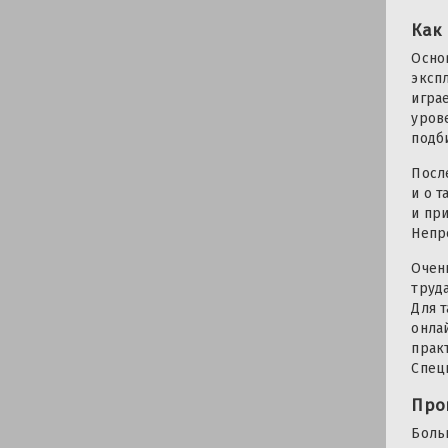
Как
Осно
эксп
игра
уров
подб
Посл
и о 
и пр
Непр
Очен
труд
Для 
онла
прак
Спец
Про
Боль