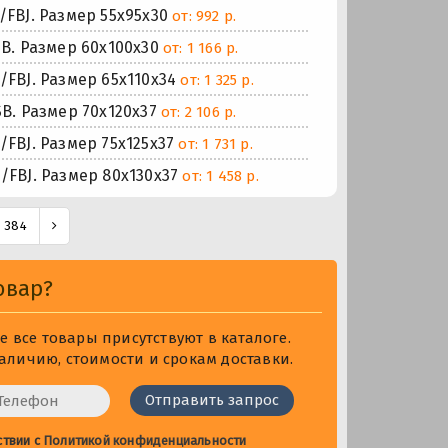
BJ. Размер 55x95x30
от: 992 р.
. Размер 60x100x30
от: 1 166 р.
BJ. Размер 65x110x34
от: 1 325 р.
. Размер 70x120x37
от: 2 106 р.
BJ. Размер 75x125x37
от: 1 731 р.
BJ. Размер 80x130x37
от: 1 458 р.
384
овар?
 все товары присутствуют в каталоге.
личию, стоимости и срокам доставки.
ствии с
Политикой конфиденциальности