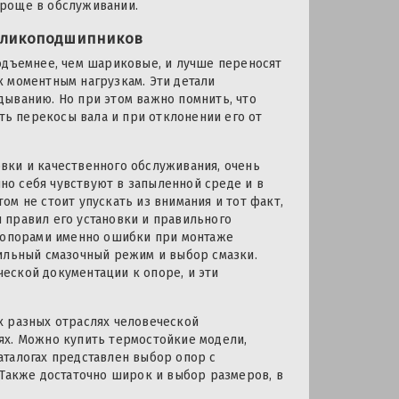
проще в обслуживании.
оликоподшипников
одъемнее, чем шариковые, и лучше переносят
 моментным нагрузкам. Эти детали
дыванию. Но при этом важно помнить, что
ь перекосы вала и при отклонении его от
вки и качественного обслуживания, очень
о себя чувствуют в запыленной среде и в
м не стоит упускать из внимания и тот факт,
 правил его установки и правильного
и опорами именно ошибки при монтаже
вильный смазочный режим и выбор смазки.
еской документации к опоре, и эти
х разных отраслях человеческой
ях. Можно купить термостойкие модели,
аталогах представлен выбор опор с
 Также достаточно широк и выбор размеров, в