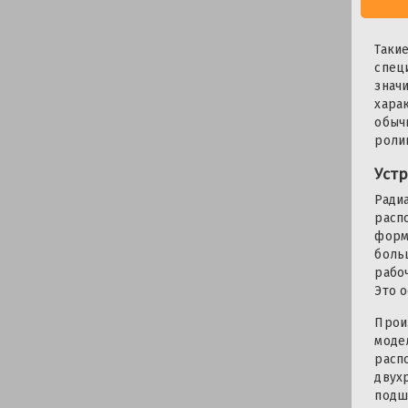
Таки
спец
знач
хара
обыч
роли
Уст
Ради
расп
форм
боль
рабо
Это 
Прои
моде
расп
двух
подш