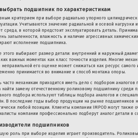
 выбрать подшипник по характеристикам
вным критерием при выборе радиально упорного цилиндрическ
луатации. Учитываются значение радиальной и осевой нагрузки 
ет среда, в которой предстоит эксплуатировать деталь. Приним
ень запыленности, влажность и наличие агрессивных химических
ирают исполнение подшипника.
е этого выбирают размер детали: внутренний и наружный диаме
таких важных моментах как класс точности изделия. Многие мех
и неправильной его оценке может снижаться как ресурс самого и
еменно принимается во внимание и способ монтажа опоры.
ь часто механикам приходится иметь дело с подбором аналогов 
а найти замену отечественному роликовому подшипнику среди п
такого подбора используют таблицы подбора аналогов и специ
йн. В последние годы выбор продукции на рынке подшипников н
тически любой позиции. Клиенты компании IMPOD могут также о
иалисты компании профессионально подберут аналог детали в с
изводители подшипников
шую роль при выборе изделия играет производитель. Роликов