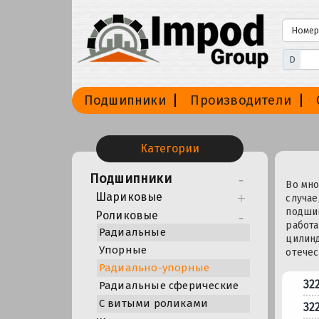
D
Подшипники
Производители
Категории
Подшипники
Во мно
Шариковые
случае
подшип
Роликовые
работа
Радиальные
цилинд
Упорные
отечес
Радиально-упорные
32
Радиальные сферические
С витыми роликами
32