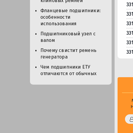
клиновых ремней
33
Фланцевые подшипники:
33
особенности
33
использования
33
Подшипниковый узел с
валом
33
Почему свистит ремень
33
генератора
Чем подшипники ЕТУ
отличаются от обычных