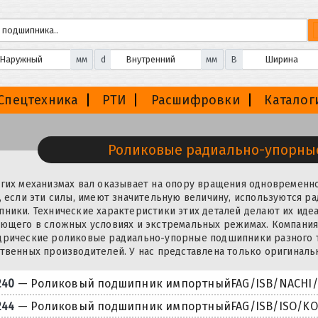
мм
d
мм
B
Спецтехника
РТИ
Расшифровки
Каталог
Роликовые радиально-упорны
гих механизмах вал оказывает на опору вращения одновременно
, если эти силы, имеют значительную величину, используются
ники. Технические характеристики этих деталей делают их ид
ющего в сложных условиях и экстремальных режимах. Компани
рические роликовые радиально-упорные подшипники разного ти
твенных производителей. У нас представлена только оригиналь
240
— Роликовый подшипник импортныйFAG/ISB/NACHI/N
244
— Роликовый подшипник импортныйFAG/ISB/ISO/KOY