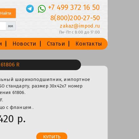
+7 499 372 16 50
8(800)200-27-50
zakaz@impod.ru
мм
Пн-Пт с 8:00 до 17:00
и
Новости
Статьи
Контакты
61806 R
альный шарикоподшипник, импортное
SO стандарту, размер 30x42x7 номер
ния 61806.
F.
цо с фланцем .
420 р.