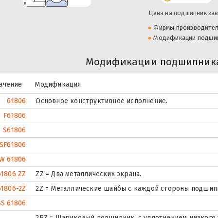
Цена на подшипник зав
Фирмы производите
Модификации подши
Модификации подшипника
ачение
Модификация
61806
Основное конструктивное исполнение.
F61806
S61806
SF61806
W 61806
61806 ZZ
ZZ = Два металлических экрана.
61806-2Z
2Z = Металлические шайбы с каждой стороны подшип
SS 61806
2RZ = Шариковый подшипник, с уплотнением низкого 