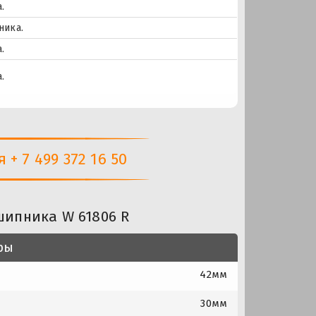
.
ника.
.
.
+ 7 499 372 16 50
шипника W 61806 R
ры
42мм
30мм