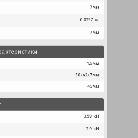
7мм
0.0257 кг
7мм
рактеристики
1.5мм
30x42x7мм
45мм
с
3.58 кН
2.9 кН