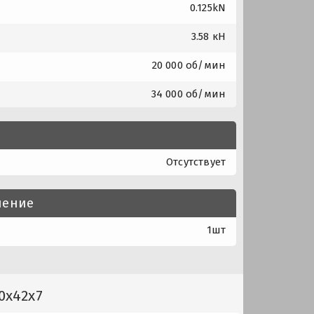
0.125kN
3.58 кН
20 000 об/мин
34 000 об/мин
Отсутствует
нение
1шт
0x42x7