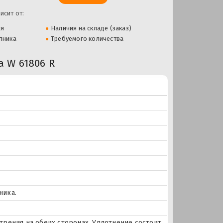
исит от:
ля
Наличия на складе (заказ)
пника
Требуемого количества
 W 61806 R
ника.
трения на обеих сторонах. Уплотнение состоит