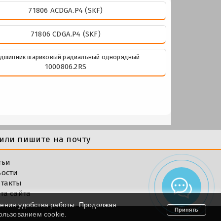
71806 ACDGA.P4 (SKF)
71806 CDGA.P4 (SKF)
дшипник шариковый радиальный однорядный
1000806.2RS
или пишите на почту
тьи
вости
такты
та сайта
шения удобства работы. Продолжая
Принять
пользованием cookie.