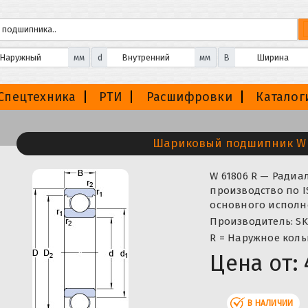
мм
d
мм
B
Спецтехника
РТИ
Расшифровки
Каталог
Шариковый подшипник W 
W 61806 R — Ради
производство по I
основного исполне
Производитель: SK
R = Наружное коль
Цена от:
В НАЛИЧИИ