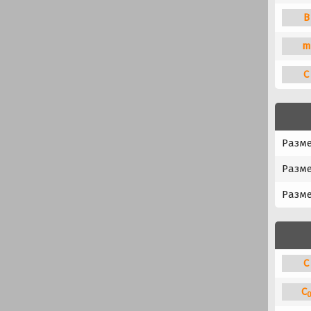
B
m
C
Разме
Разм
Разме
C
C