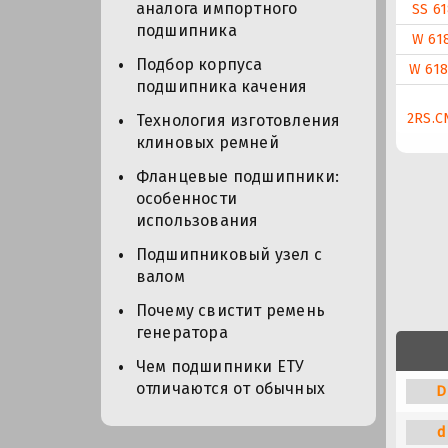
аналога импортного
SS 6
подшипника
W 61
Подбор корпуса
W 618
подшипника качения
2RS.C
Технология изготовления
клиновых ремней
Фланцевые подшипники:
особенности
использования
Подшипниковый узел с
валом
Почему свистит ремень
генератора
Чем подшипники ЕТУ
отличаются от обычных
D
d