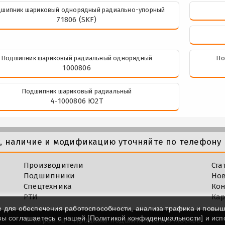
шипник шариковый однорядный радиально-упорный
71806 (SKF)
Подшипник шариковый радиальный однорядный
По
1000806
Подшипник шариковый радиальный
4-1000806 Ю2Т
у, наличие и модификацию уточняйте по телефону 
Производители
Ста
Подшипники
Но
Спецтехника
Кон
РТИ
Кар
e для обеспечения работоспособности, анализа трафика и повы
 вы соглашаетесь с нашей [
Политикой конфиденциальности
] и ис
©
Impod.ru - Продажа подшипников в Москве