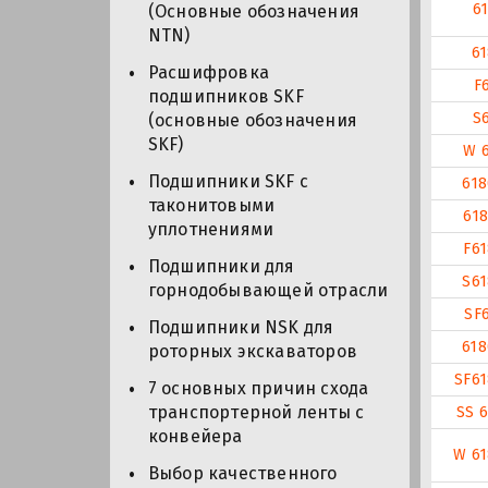
6
(Основные обозначения
NTN)
61
Расшифровка
F
подшипников SKF
S
(основные обозначения
SKF)
W 
Подшипники SKF с
618
таконитовыми
61
уплотнениями
F6
Подшипники для
S61
горнодобывающей отрасли
SF
Подшипники NSK для
618
роторных экскаваторов
SF61
7 основных причин схода
транспортерной ленты с
SS 
конвейера
W 61
Выбор качественного