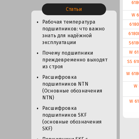
618
Статьи
W 6
Рабочая температура
6180
подшипников: что важно
6180
знать для надёжной
эксплуатации
S618
W 61
Почему подшипники
преждевременно выходят
SS 61
из строя
W 618
Расшифровка
подшипников NTN
W 
(Основные обозначения
NTN)
W 61
Расшифровка
подшипников SKF
(основные обозначения
SKF)