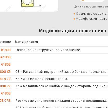
Цена на подшипник зав
Фирмы производите
Модификации подши
Модификации подшипника S
ачение
Модификация
61808
Основное конструктивное исполнение.
S61808
 61808
1808 C3
C3 = Радиальный внутренний зазор больше нормальног
808 ZZ
ZZ = Два металлических экрана.
1808 2Z
2Z = Металлические шайбы с каждой стороны подшипн
 61808
08-2RS
Резиновые уплотнения с каждой стороны подшипника.
2RZ = Шариковый подшипник, с уплотнением низкого тр