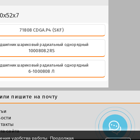
0x52x7
71808 CDGA.P4 (SKF)
дшипник шариковый радиальный однорядный
1000808.2RS
дшипник шариковый радиальный однорядный
6-1000808 Л
или пишите на почту
тьи
вости
такты
та сайта
шения удобства работы. Продолжая