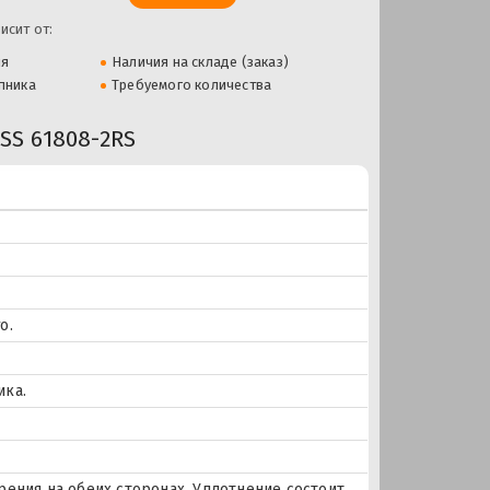
исит от:
ля
Наличия на складе (заказ)
пника
Требуемого количества
S 61808-2RS
о.
ика.
ения на обеих сторонах. Уплотнение состоит