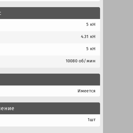
с
5 кН
4.31 кН
5 кН
10080 об/мин
Имеется
нение
1шт