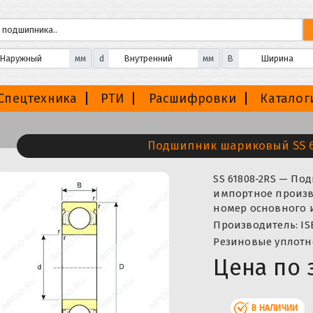
мм
d
мм
B
Спецтехника
РТИ
Расшифровки
Каталог
Подшипник шариковый SS 6
SS 61808-2RS — П
импортное произво
номер основного и
Производитель: IS
Резиновые уплотн
Цена по 
В НАЛИЧИИ