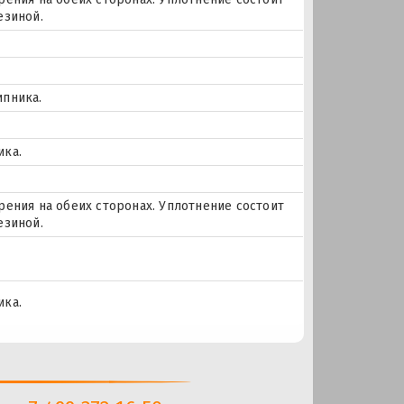
езиной.
ипника.
ика.
ения на обеих сторонах. Уплотнение состоит
езиной.
ика.