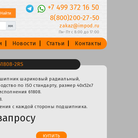
+7 499 372 16 50
8(800)200-27-50
zakaz@impod.ru
мм
Пн-Пт с 8:00 до 17:00
и
Новости
Статьи
Контакты
1808-2RS
одшипник шариковый радиальный,
дство по ISO стандарту, размер 40x52x7
сполнения 61808.
B.
ения с каждой стороны подшипника.
запросу