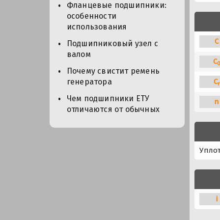
Фланцевые подшипники:
особенности
использования
C
Подшипниковый узел с
валом
C
Почему свистит ремень
C
генератора
r
Чем подшипники ЕТУ
n
отличаются от обычных
Упло
i