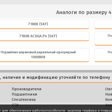
Аналоги по размеру 4
71808 (SKF)
71808 ACDGA.P4 (SKF)
По
Подшипник шариковый радиальный однорядный
По
1000808
у, наличие и модификацию уточняйте по телефону 
Производители
Ста
Подшипники
Но
Спецтехника
Кон
РТИ
Кар
e для обеспечения работоспособности, анализа трафика и повы