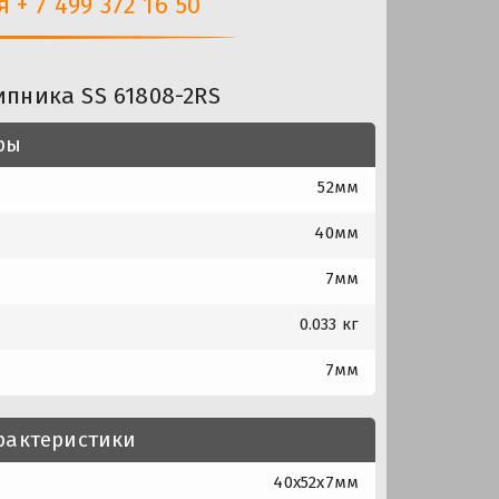
+ 7 499 372 16 50
пника SS 61808-2RS
ры
52мм
40мм
7мм
0.033 кг
7мм
рактеристики
40x52x7мм