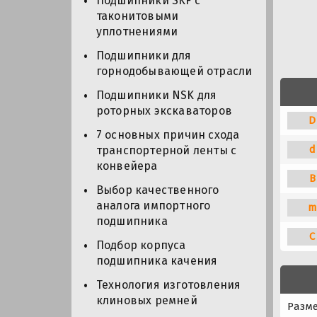
Подшипники SKF с
таконитовыми
уплотнениями
Подшипники для
горнодобывающей отрасли
Подшипники NSK для
роторных экскаваторов
D
7 основных причин схода
d
транспортерной ленты с
конвейера
B
Выбор качественного
аналога импортного
m
подшипника
C
Подбор корпуса
подшипника качения
Технология изготовления
клиновых ремней
Разм