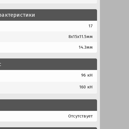
рактеристики
17
8x15x11.5мм
14.3мм
с
96 кН
160 кН
Отсутствует