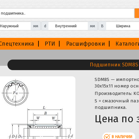
мм
d
мм
B
Спецтехника
РТИ
Расшифровки
Каталог
Подшипник SDM8S
SDM8S — импортное
30x15x11 номер ос
Производитель: KO
S = смазочный паз
подшипника.
Цена по 
В НАЛИЧИИ