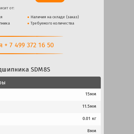
исит от:
ля
Наличия на складе (заказ)
пника
Требуемого количества
+ 7 499 372 16 50
одшипника SDM8S
ры
15мм
11.5мм
0.01 кг
8мм