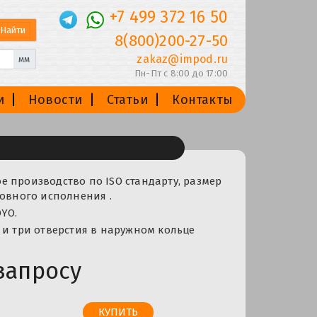
+7 499 372 16 50
8(800)200-27-50
zakaz@impod.ru
мм
Пн-Пт с 8:00 до 17:00
и
Новости
Статьи
Контакты
 производство по ISO стандарту, размер
новного исполнения .
YO.
 и три отверстия в наружном кольце
запросу