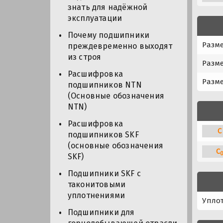
знать для надёжной
эксплуатации
Почему подшипники
Разме
преждевременно выходят
из строя
Разм
Расшифровка
Разме
подшипников NTN
(Основные обозначения
NTN)
Расшифровка
C
подшипников SKF
(основные обозначения
C
SKF)
Подшипники SKF с
таконитовыми
уплотнениями
Упло
Подшипники для