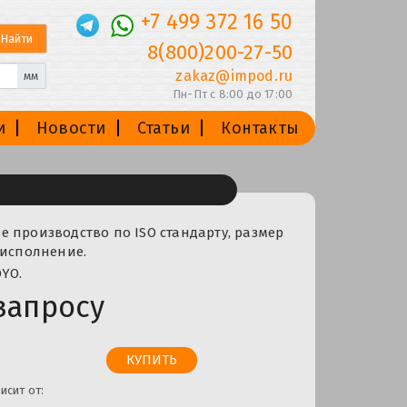
+7 499 372 16 50
8(800)200-27-50
zakaz@impod.ru
мм
Пн-Пт с 8:00 до 17:00
и
Новости
Статьи
Контакты
 производство по ISO стандарту, размер
 исполнение.
YO.
запросу
исит от: