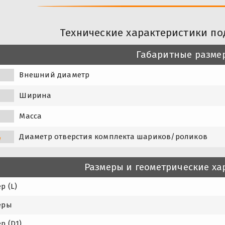
Технические характеристики п
Габаритные разме
Внешний диаметр
Ширина
Масса
Диаметр отверстия комплекта шариков/роликов
w
Размеры и геометрические ха
р (L)
еры
р (D1)