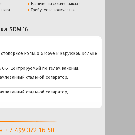
ля
Наличия на складе (заказ)
пника
Требуемого количества
ка SDM16
 = стопорное кольцо Groove В наружном кольце
 6,6, центрируемый по телам качения.
тампованный стальной сепаратор,
тампованный стальной сепаратор,
+ 7 499 372 16 50