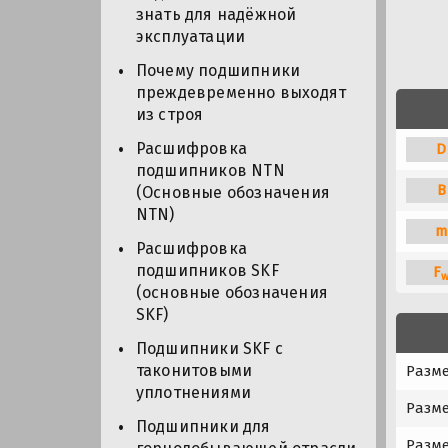
знать для надёжной
эксплуатации
Почему подшипники
преждевременно выходят
из строя
Расшифровка
D
подшипников NTN
B
(Основные обозначения
NTN)
m
Расшифровка
подшипников SKF
F
(основные обозначения
SKF)
Подшипники SKF с
таконитовыми
Разме
уплотнениями
Разм
Подшипники для
Разме