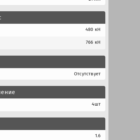
с
480 кН
766 кН
Отсутствует
нение
4шт
1.6