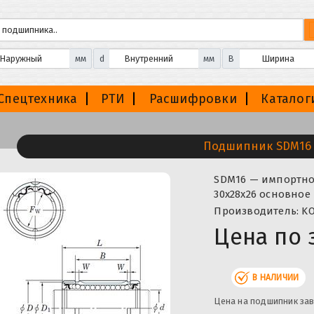
мм
d
мм
B
Спецтехника
РТИ
Расшифровки
Каталог
Подшипник SDM16
SDM16 — импортное
30x28x26 основное
Производитель: KO
Цена по 
В НАЛИЧИИ
Цена на подшипник зав