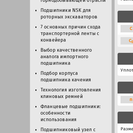
горнодобывающей отрасли
Подшипники NSK для
роторных экскаваторов
7 основных причин схода
C
транспортерной ленты с
конвейера
C
Выбор качественного
аналога импортного
подшипника
Упло
Подбор корпуса
подшипника качения
Технология изготовления
клиновых ремней
n
Фланцевые подшипники:
особенности
использования
Разме
Подшипниковый узел с