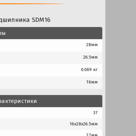
одшипника SDM16
ры
28мм
26.5мм
0.069 кг
16мм
рактеристики
37
16x28x26.5мм
27мм