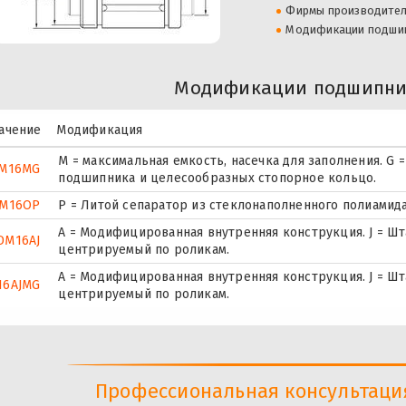
Фирмы производите
Модификации подши
Модификации подшипни
ачение
Модификация
M = максимальная емкость, насечка для заполнения. G
M16MG
подшипника и целесообразных стопорное кольцо.
M16OP
P = Литой сепаратор из стеклонаполненного полиамида
A = Модифицированная внутренняя конструкция. J = Ш
DM16AJ
центрируемый по роликам.
A = Модифицированная внутренняя конструкция. J = Ш
16AJMG
центрируемый по роликам.
Профессиональная консультация 