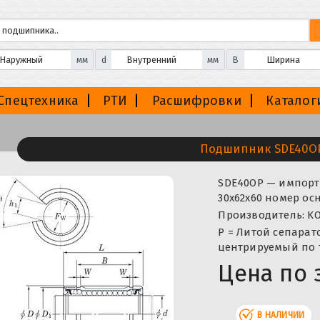
мм
d
мм
B
Спецтехника
РТИ
Расшифровки
Каталог
Подшипник SDE40O
SDE40OP — импортн
30x62x60 номер ос
Производитель: KO
P = Литой сепарат
центрируемый по 
Цена по 
В НАЛИЧИИ