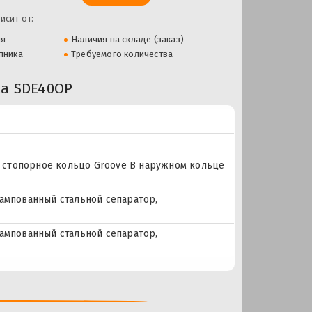
исит от:
ля
Наличия на складе (заказ)
пника
Требуемого количества
а SDE40OP
 = стопорное кольцо Groove В наружном кольце
тампованный стальной сепаратор,
тампованный стальной сепаратор,