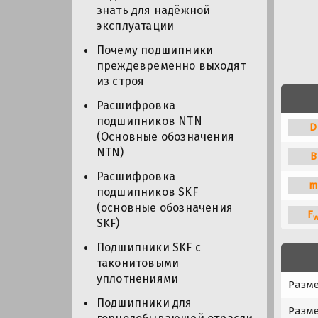
знать для надёжной
эксплуатации
Почему подшипники
преждевременно выходят
из строя
Расшифровка
подшипников NTN
D
(Основные обозначения
NTN)
B
Расшифровка
m
подшипников SKF
(основные обозначения
F
SKF)
Подшипники SKF с
таконитовыми
уплотнениями
Разме
Подшипники для
Разме