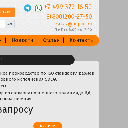
+7 499 372 16 50
8(800)200-27-50
zakaz@impod.ru
мм
Пн-Пт с 8:00 до 17:00
и
Новости
Статьи
Контакты
P
ое производство по ISO стандарту, размер
новного исполнения SDE40.
YO.
ор из стеклонаполненного полиамида 6,6,
телам качения.
запросу