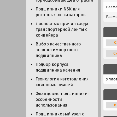
горнодобывающей отрасли
Разме
Подшипники NSK для
роторных экскаваторов
Разме
7 основных причин схода
транспортерной ленты с
конвейера
C
Выбор качественного
аналога импортного
C
подшипника
Подбор корпуса
подшипника качения
Технология изготовления
Упло
клиновых ремней
Фланцевые подшипники:
особенности
n
использования
Подшипниковый узел с