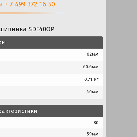
+ 7 499 372 16 50
дшипника SDE40OP
ры
62мм
60.6мм
0.71 кг
40мм
рактеристики
80
59мм