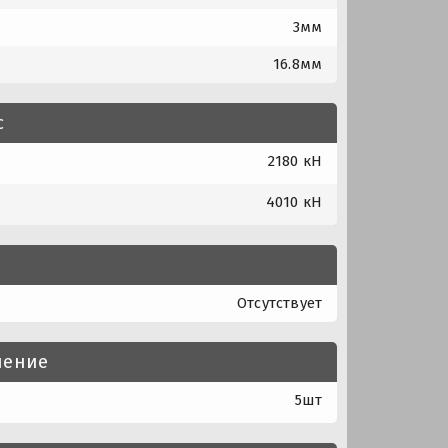
3мм
16.8мм
с
2180 кН
4010 кН
Отсутствует
нение
5шт