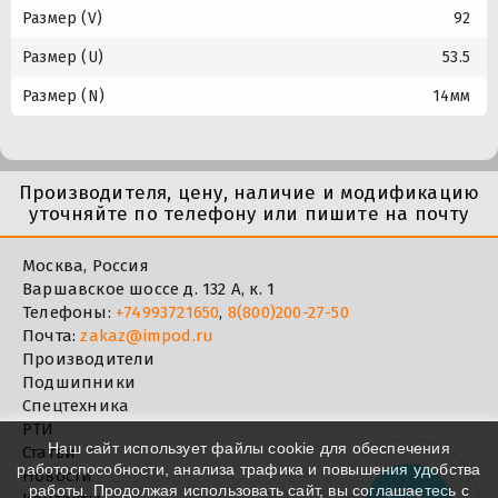
Размер (V)
92
Размер (U)
53.5
Размер (N)
14мм
Производителя, цену, наличие и модификацию
уточняйте по телефону или пишите на почту
Москва, Россия
Варшавское шоссе д. 132 А, к. 1
Телефоны:
+74993721650
,
8(800)200-27-50
Почта:
zakaz@impod.ru
Производители
Подшипники
Спецтехника
РТИ
Наш сайт использует файлы cookie для обеспечения
Статьи
работоспособности, анализа трафика и повышения удобства
Новости
работы. Продолжая использовать сайт, вы соглашаетесь с