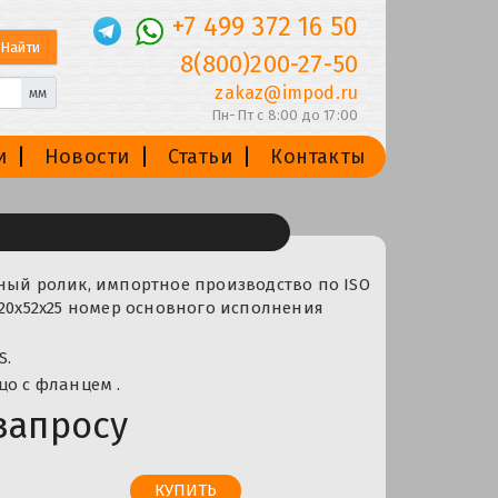
+7 499 372 16 50
8(800)200-27-50
zakaz@impod.ru
мм
Пн-Пт с 8:00 до 17:00
и
Новости
Статьи
Контакты
ный ролик, импортное производство по ISO
 20x52x25 номер основного исполнения
S.
цо с фланцем .
запросу