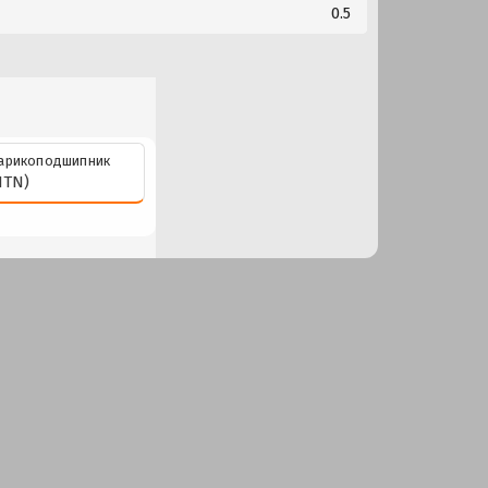
0.5
арикоподшипник
NTN)