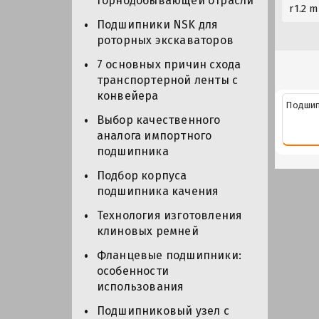
горнодобывающей отрасли
r1.2 m
Подшипники NSK для
роторных экскаваторов
7 основных причин схода
транспортерной ленты с
конвейера
Подшип
Выбор качественного
аналога импортного
подшипника
Подбор корпуса
подшипника качения
Технология изготовления
клиновых ремней
Фланцевые подшипники:
особенности
использования
Подшипниковый узел с