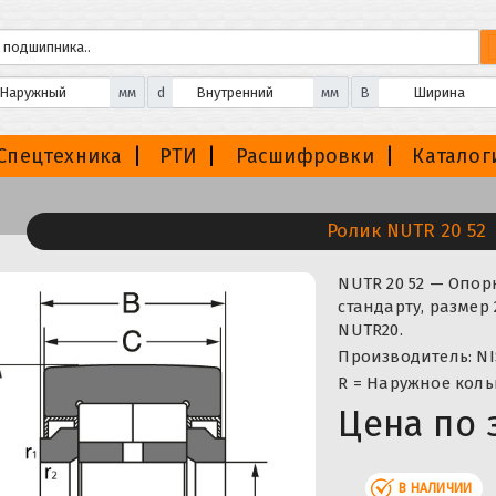
мм
d
мм
B
Спецтехника
РТИ
Расшифровки
Каталог
Ролик NUTR 20 52
NUTR 20 52 — Опор
стандарту, размер
NUTR20.
Производитель: NI
R = Наружное коль
Цена по 
В НАЛИЧИИ