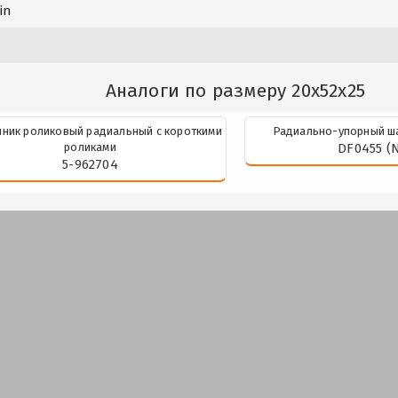
in
Аналоги по размеру 20x52x25
ник роликовый радиальный с короткими
Радиально-упорный ш
роликами
DF0455 (
5-962704