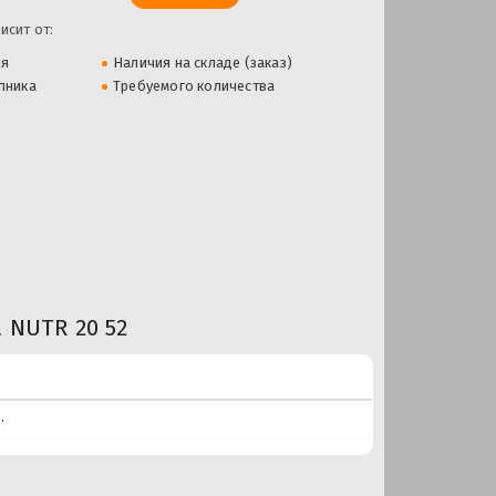
исит от:
ля
Наличия на складе (заказ)
пника
Требуемого количества
NUTR 20 52
.