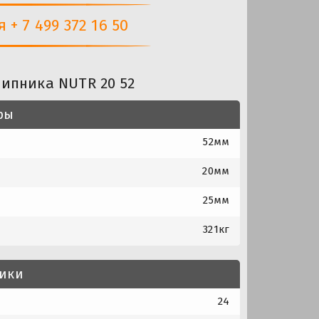
+ 7 499 372 16 50
ипника NUTR 20 52
ры
52мм
20мм
25мм
321кг
тики
24