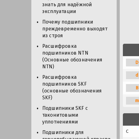
знать для надёжной
эксплуатации
Почему подшипники
преждевременно выходят
из строя
Расшифровка
подшипников NTN
(Основные обозначения
D
NTN)
d
Расшифровка
подшипников SKF
B
(основные обозначения
SKF)
m
Подшипники SKF с
таконитовыми
уплотнениями
C
Подшипники для