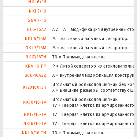
NKI 6/16
NKI 7/16
SNA 4-16
BC6-16AZ
A Z = A = Модификация внутренней стор
NKI 6/16M
M = массивный латунный сепаратор.
NKI 7/16M
M = массивный латунный сепаратор.
NKJ7/16TN
TN = Полиамидная клетка.
KRV 16 PP
P = Литой сепаратор из стеклонаполнен
BC6-16AZZ
A = внутренняя модификация конструкци
Игольчатый роликоподшипник без коле
K12X16X13H
X = Внешние размеры, соответствующи
Игольчатый роликоподшипник.
NK10/16-TV
TV = Твердая клетка из армированного 
NKI7/16-TV
TV = Твердая клетка из армированного 
NKI6/16-TV
TV = Твердая клетка из армированного 
NKI 6/16 TN
TN = Полиамидная клетка.