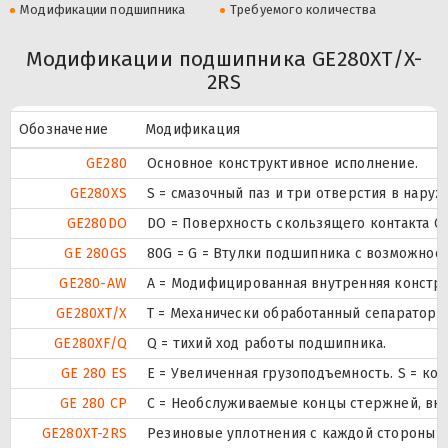
Модификации подшипника
Требуемого количества
Модификации подшипника GE280XT/X-
2RS
Обозначение
Модификация
GE280
Основное конструктивное исполнение.
GE280XS
S = смазочный паз и три отверстия в нару
GE280DO
DO = Поверхность скользящего контакта Ст
GE 280GS
80G = G = Втулки подшипника с возможност
GE280-AW
A = Модифицированная внутренняя констру
GE280XT/X
T = Механически обработанный сепаратор и
GE280XF/Q
Q = тихий ход работы подшипника.
GE 280 ES
E = Увеличенная грузоподъемность. S = ко
GE 280 CP
С = Необслуживаемые концы стержней, вну
GE280XT-2RS
Резиновые уплотнения с каждой стороны 