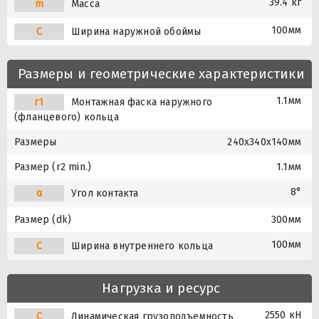
39.4 кг
m
Масса
100мм
C
Ширина наружной обоймы
Размеры и геометрические характеристики
1.1мм
r1
Монтажная фаска наружного
(фланцевого) кольца
Размеры
240x340x140мм
Размер (r2 min.)
1.1мм
8°
α
Угол контакта
Размер (dk)
300мм
100мм
C
Ширина внутреннего кольца
Нагрузка и ресурс
2550 кН
C
Динамическая грузоподъемность