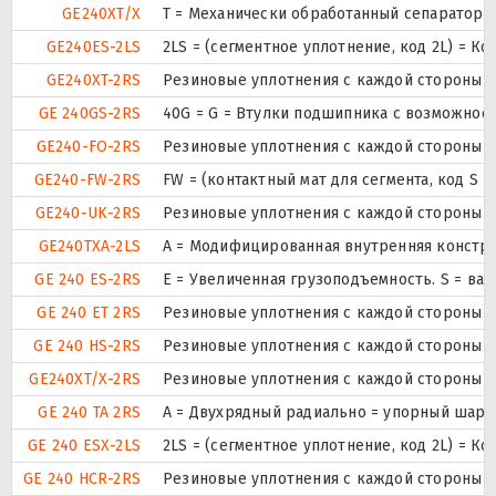
GE240XT/X
T = Механически обработанный сепаратор и
GE240ES-2LS
2LS = (сегментное уплотнение, код 2L) = К
GE240XT-2RS
Резиновые уплотнения с каждой стороны 
GE 240GS-2RS
40G = G = Втулки подшипника с возможност
GE240-FO-2RS
Резиновые уплотнения с каждой стороны 
GE240-FW-2RS
FW = (контактный мат для сегмента, код S
GE240-UK-2RS
Резиновые уплотнения с каждой стороны 
GE240TXA-2LS
A = Модифицированная внутренняя констру
GE 240 ES-2RS
E = Увеличенная грузоподъемность. S = в
GE 240 ET 2RS
Резиновые уплотнения с каждой стороны 
GE 240 HS-2RS
Резиновые уплотнения с каждой стороны 
GE240XT/X-2RS
Резиновые уплотнения с каждой стороны 
GE 240 TA 2RS
A = Двухрядный радиально = упорный шари
GE 240 ESX-2LS
2LS = (сегментное уплотнение, код 2L) = К
GE 240 HCR-2RS
Резиновые уплотнения с каждой стороны 