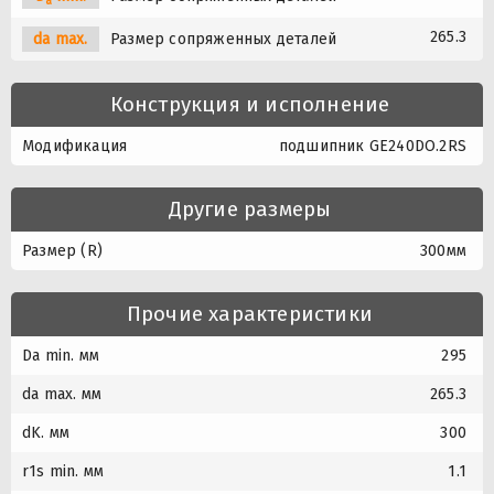
a
265.3
da max.
Размер сопряженных деталей
Конструкция и исполнение
Модификация
подшипник GE240DO.2RS
Другие размеры
Размер (R)
300мм
Прочие характеристики
Da min. мм
295
da max. мм
265.3
dK. мм
300
r1s min. мм
1.1