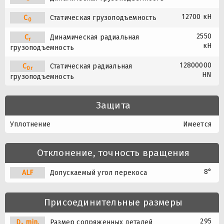
12700 кН
C
Статическая грузоподъемность
0
2550
C
Динамическая радиальная
r
кН
грузоподъемность
12800000
C
Статическая радиальная
0r
HN
грузоподъемность
Защита
Уплотнение
Имеется
Отклонение, точность вращения
8°
A
L
F
Допускаемый угол перекоса
Присоединительные размеры
295
D
min.
Размер сопряженных деталей