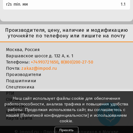
r2s min. мм
1.1
Производителя, цену, наличие и модификацию
уточняйте по телефону или пишите на почту
Москва, Россия
Варшавское шоссе д. 132 А, к. 1
Телефоны:
+74993721650
,
8(800)200-27-50
Почта:
zakaz@impod.ru
Производители
Подшипники
Спецтехника
РТИ
Наш сайт использует файлы cookie для обеспечения
Статьи
работоспособности, анализа трафика и повышения удобства
Новости
работы. Продолжая использовать сайт, вы соглашаетесь с
Контакты
нашей [
Политикой конфиденциальности
] и использованием
Карта сайта
cookie.
Принять
©
Impod.ru - Продажа подшипников в Москве