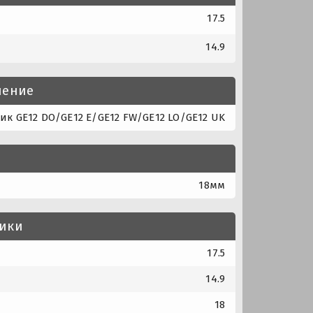
17.5
14.9
нение
к GE12 DO/GE12 E/GE12 FW/GE12 LO/GE12 UK
18мм
тики
17.5
14.9
18