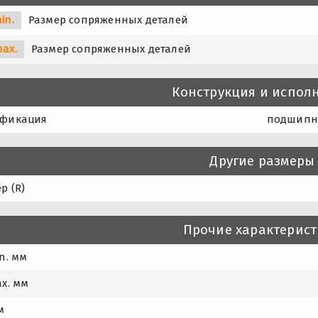
in.
Размер сопряженных деталей
max.
Размер сопряженных деталей
Конструкция и испол
фикация
подшипни
Другие размеры
р (R)
Прочие характерис
n. мм
x. мм
м