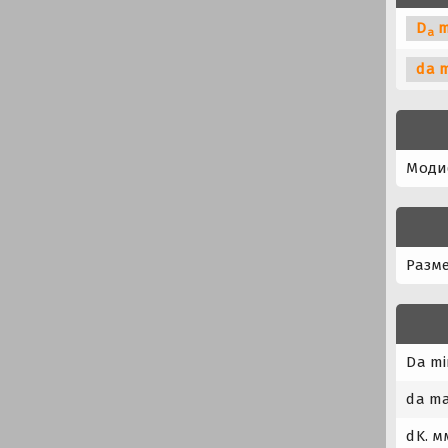
D
m
a
da 
Моди
Разме
Da mi
da ma
dK. м