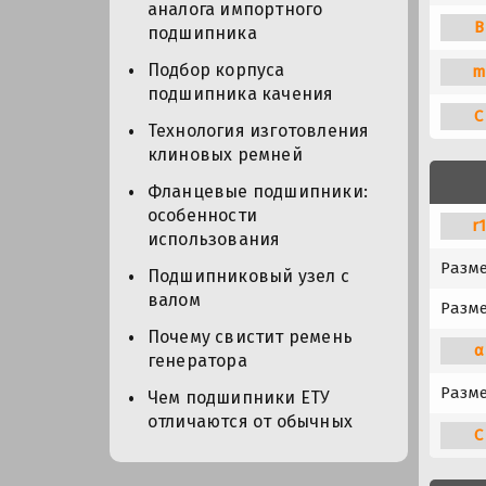
аналога импортного
B
подшипника
Подбор корпуса
m
подшипника качения
C
Технология изготовления
клиновых ремней
Фланцевые подшипники:
особенности
r
использования
Разм
Подшипниковый узел с
валом
Разме
Почему свистит ремень
α
генератора
Разме
Чем подшипники ЕТУ
отличаются от обычных
C