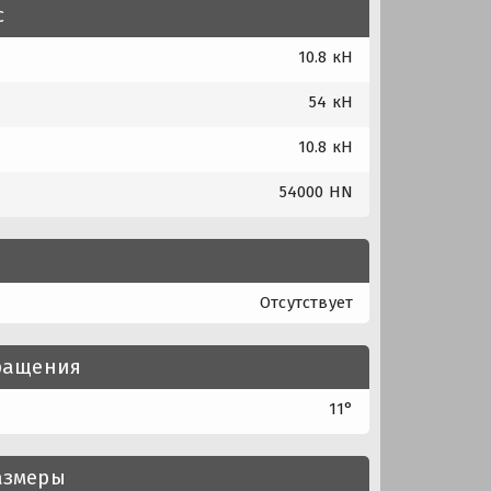
с
10.8 кН
54 кН
10.8 кН
54000 HN
Отсутствует
вращения
11°
азмеры