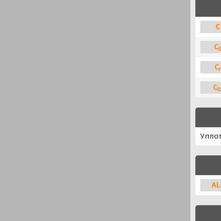
C
C
C
r
C
0
Упло
A
L