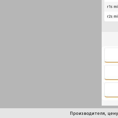
r1s m
r2s m
Производителя, цен