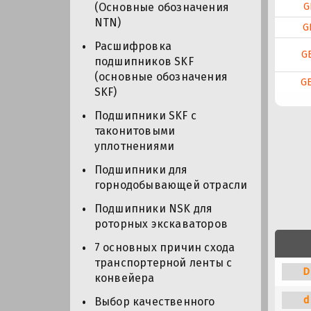
G
(Основные обозначения
NTN)
G
Расшифровка
G
подшипников SKF
(основные обозначения
G
SKF)
Подшипники SKF с
таконитовыми
уплотнениями
Подшипники для
горнодобывающей отрасли
Подшипники NSK для
роторных экскаваторов
7 основных причин схода
транспортерной ленты с
D
конвейера
d
Выбор качественного