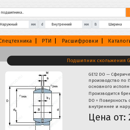
мм
d
мм
B
Спецтехника
РТИ
Расшифровки
Каталог
Подшипник скольжения G
GE12 DO — Сферич
производство по I
основного исполне
Производится бренд
DO = Поверхность с
внутреннее и нар
Цена от: