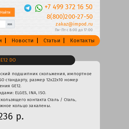
+7 499 372 16 50
8(800)200-27-50
zakaz@impod.ru
мм
Пн-Пт с 8:00 до 17:00
и
Новости
Статьи
Контакты
E12 DO
еский подшипник скольжения, импортное
SO стандарту, размер 12x22x10 номер
ния GE12.
ами: ELGES, INA, ISO.
кользящего контакта Сталь / Сталь,
ужное кольцо закалены.
236 р.