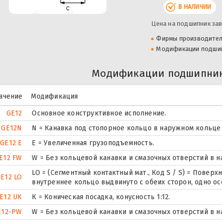
В НАЛИЧИИ
Цена на подшипник зав
Фирмы производите
Модификации подши
Модификации подшипник
ачение
Модификация
GE12
Основное конструктивное исполнение.
GE12N
N = Канавка под стопорное кольцо в наружном кольце
GE12 E
Е = Увеличенная грузоподъемность.
E12 FW
W = Без кольцевой канавки и смазочных отверстий в 
LO = (Сегментный контактный мат., Код S / S) = Поверхн
E12 LO
внутреннее кольцо выдвинуто с обеих сторон, одно о
E12 UK
К = Коническая посадка, конусность 1:12.
E12-PW
W = Без кольцевой канавки и смазочных отверстий в 