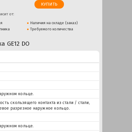
исит от:
ля
Наличия на складе (заказ)
пника
Требуемого количества
а GE12 DO
наружном кольце.
ость скользящего контакта из стали / стали,
севое разрезное наружное кольцо.
наружном кольце.