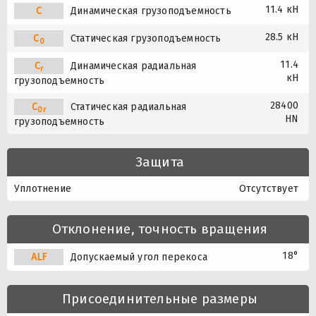
11.4 кН
C
Динамическая грузоподъемность
28.5 кН
C
Статическая грузоподъемность
0
11.4
C
Динамическая радиальная
r
кН
грузоподъемность
28400
C
Статическая радиальная
0r
HN
грузоподъемность
Защита
Уплотнение
Отсутствует
Отклонение, точность вращения
18°
A
L
F
Допускаемый угол перекоса
Присоединительные размеры