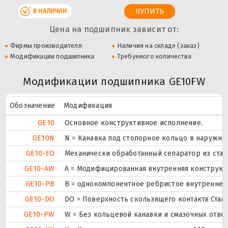
В НАЛИЧИИ
Цена на подшипник зависит от:
Фирмы производителя
Наличия на складе (заказ)
Модификации подшипника
Требуемого количества
Модификации подшипника GE10FW
Обозначение
Модификация
GE10
Основное конструктивное исполнение.
GE10N
N = Канавка под стопорное кольцо в наружно
GE10-FO
Механически обработанный сепаратор из стали
GE10-AW
A = Модифицированная внутренняя конструкци
GE10-PB
B = однокомпонентное ребристое внутреннее
GE10-DO
DO = Поверхность скользящего контакта Сталь
GE10-PW
W = Без кольцевой канавки и смазочных отве