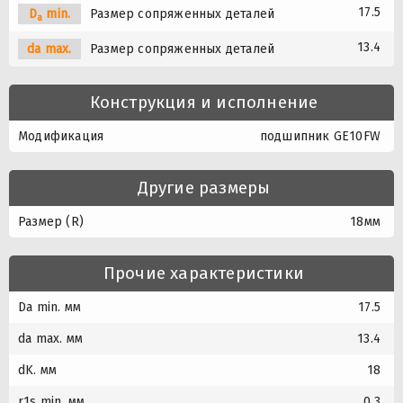
17.5
D
min.
Размер сопряженных деталей
a
13.4
da max.
Размер сопряженных деталей
Конструкция и исполнение
Модификация
подшипник GE10FW
Другие размеры
Размер (R)
18мм
Прочие характеристики
Da min. мм
17.5
da max. мм
13.4
dK. мм
18
r1s min. мм
0.3