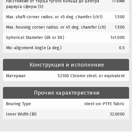
Расстояние от торца тугого кольца до центра
11.6мм
радиуса сферы (S)
Max. shaft corner radius. or 45 deg. chamfer (ch1)
1.500
Max. housing corner radius. or 45 deg. chamfer (ch)
1.500
Spherical Diameter (dk or Dk)
141.000
Mis-alignment Angle (a deg.)
0.5
Конструкция и исполнение
Материал
52100 Chrome steel. or equivalent
Прочие характеристики
Bearing Type
steel-on-PTFE fabric
Inner Width (Bi)
32.0000