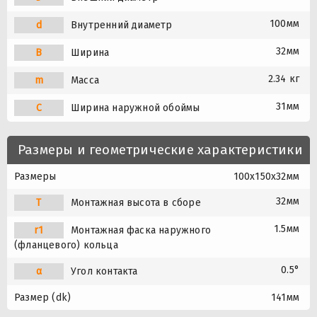
100мм
d
Внутренний диаметр
32мм
B
Ширина
2.34 кг
m
Масса
31мм
C
Ширина наружной обоймы
Размеры и геометрические характеристики
Размеры
100x150x32мм
32мм
T
Монтажная высота в сборе
1.5мм
r1
Монтажная фаска наружного
(фланцевого) кольца
0.5°
α
Угол контакта
Размер (dk)
141мм