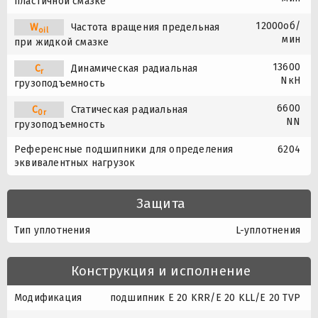
пластичной смазке
12000об/
W
Частота вращения предельная
oil
мин
при жидкой смазке
13600
C
Динамическая радиальная
r
NкН
грузоподъемность
6600
C
Статическая радиальная
0r
NN
грузоподъемность
Референсные подшипники для определения
6204
эквивалентных нагрузок
Защита
Тип уплотнения
L-уплотнения
Конструкция и исполнение
Модификация
подшипник E 20 KRR/E 20 KLL/E 20 TVP