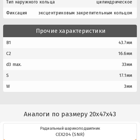
Тип наружного кольца
цилиндрическое
Фиксация
эксцентриковым закрепительным кольцом
Прочие характеристики
B1
43.7мм
C2
16.6мм
d3 max.
33мм
S
17.1мм
W
3мм
Аналоги по размеру 20x47x43
Радиальный шарикоподшипник
CEX204 (SNR)