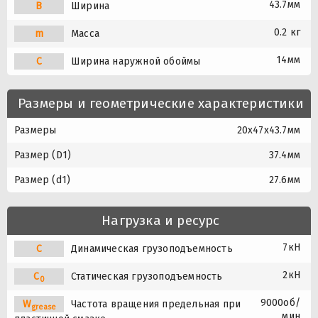
43.7мм
B
Ширина
0.2 кг
m
Масса
14мм
C
Ширина наружной обоймы
Размеры и геометрические характеристики
Размеры
20x47x43.7мм
Размер (D1)
37.4мм
Размер (d1)
27.6мм
Нагрузка и ресурс
7кН
C
Динамическая грузоподъемность
2кН
C
Статическая грузоподъемность
0
9000об/
W
Частота вращения предельная при
grease
мин