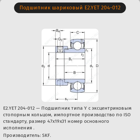
Подшипник шариковый E2.YET 204-012
E2.YET 204-012 — Подшипник типа Y с эксцентриковым
стопорным кольцом, импортное производство по ISO
стандарту, размер 47x19x31 номер основного
исполнения .
Производитель: SKF.