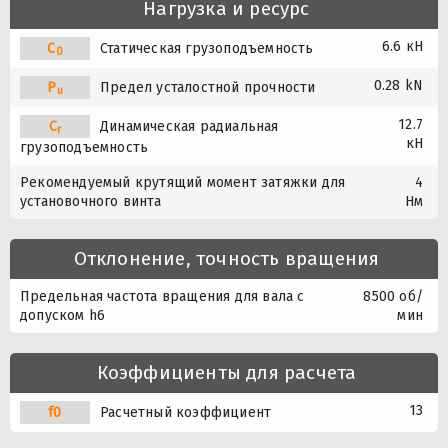
Нагрузка и ресурс
6.6 кН
C
Статическая грузоподъемность
0
0.28 kN
P
Предел усталостной прочности
u
12.7
C
Динамическая радиальная
r
кН
грузоподъемность
Рекомендуемый крутящий момент затяжки для
4
установочного винта
Нм
Отклонение, точность вращения
Предельная частота вращения для вала с
8500 об/
допуском h6
мин
Коэффициенты для расчета
13
f0
Расчетный коэффициент