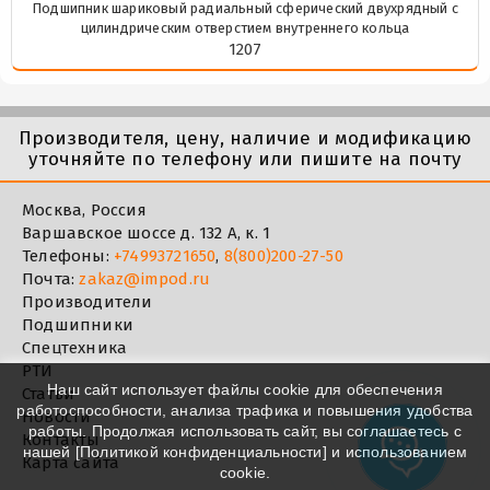
Подшипник шариковый радиальный сферический двухрядный с
цилиндрическим отверстием внутреннего кольца
1207
Производителя, цену, наличие и модификацию
уточняйте по телефону или пишите на почту
Москва, Россия
Варшавское шоссе д. 132 А, к. 1
Телефоны:
+74993721650
,
8(800)200-27-50
Почта:
zakaz@impod.ru
Производители
Подшипники
Спецтехника
РТИ
Наш сайт использует файлы cookie для обеспечения
Статьи
работоспособности, анализа трафика и повышения удобства
Новости
работы. Продолжая использовать сайт, вы соглашаетесь с
Контакты
нашей [
Политикой конфиденциальности
] и использованием
Карта сайта
cookie.