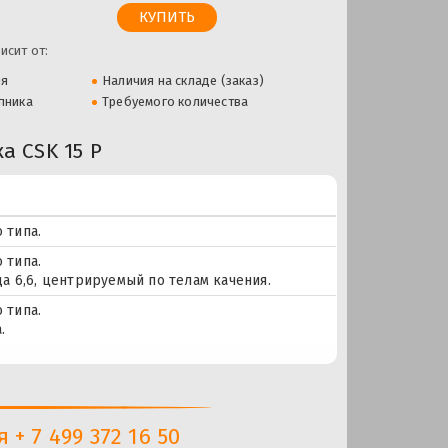
исит от:
ля
Наличия на складе (заказ)
пника
Требуемого количества
 CSK 15 P
 типа.
 типа.
а 6,6, центрируемый по телам качения.
 типа.
.
+ 7 499 372 16 50