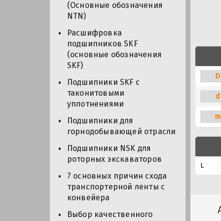
(Основные обозначения
NTN)
Расшифровка
подшипников SKF
(основные обозначения
SKF)
D
Подшипники SKF с
таконитовыми
d
уплотнениями
m
Подшипники для
горнодобывающей отрасли
Подшипники NSK для
роторных экскаваторов
L
7 основных причин схода
транспортерной ленты с
конвейера
Выбор качественного