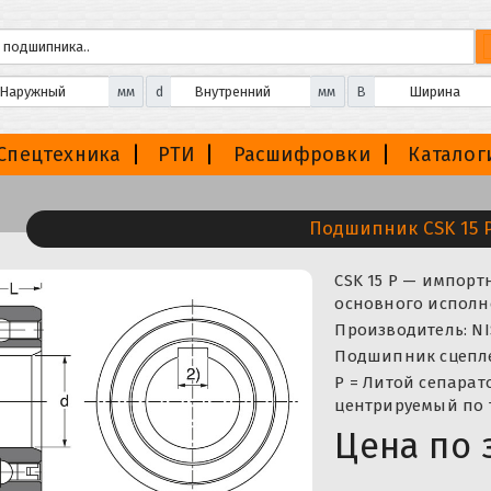
мм
d
мм
B
Спецтехника
РТИ
Расшифровки
Каталог
Подшипник CSK 15 
CSK 15 P — импорт
основного исполне
Производитель: NI
Подшипник сцепле
P = Литой сепарат
центрируемый по 
Цена по 