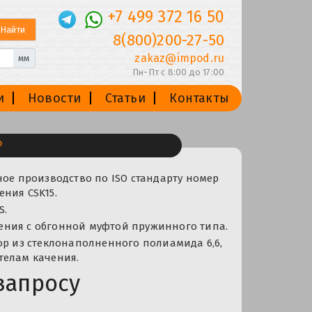
+7 499 372 16 50
8(800)200-27-50
zakaz@impod.ru
мм
Пн-Пт с 8:00 до 17:00
и
Новости
Статьи
Контакты
P
ное производство по ISO стандарту номер
ния CSK15.
S.
ния с обгонной муфтой пружинного типа.
ор из стеклонаполненного полиамида 6,6,
телам качения.
запросу