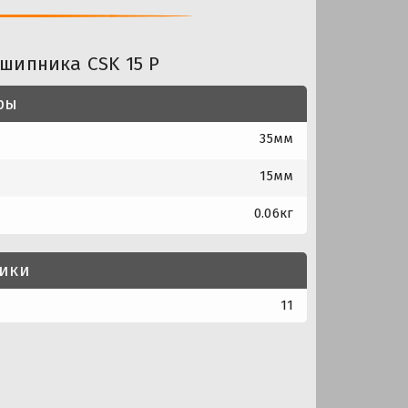
шипника CSK 15 P
ры
35мм
15мм
0.06кг
тики
11