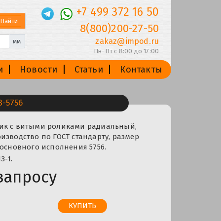
+7 499 372 16 50
8(800)200-27-50
zakaz@impod.ru
мм
Пн-Пт с 8:00 до 17:00
и
Новости
Статьи
Контакты
-5756
ик с витыми роликами радиальный,
изводство по ГОСТ стандарту, размер
 основного исполнения 5756.
З-1.
запросу