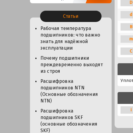
D
d
Статьи
B
Рабочая температура
подшипников: что важно
m
знать для надёжной
эксплуатации
C
Почему подшипники
преждевременно выходят
из строя
Упло
Расшифровка
подшипников NTN
(Основные обозначения
NTN)
i
Расшифровка
подшипников SKF
(основные обозначения
SKF)