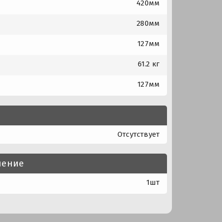
420мм
280мм
127мм
61.2 кг
127мм
Отсутствует
нение
1шт