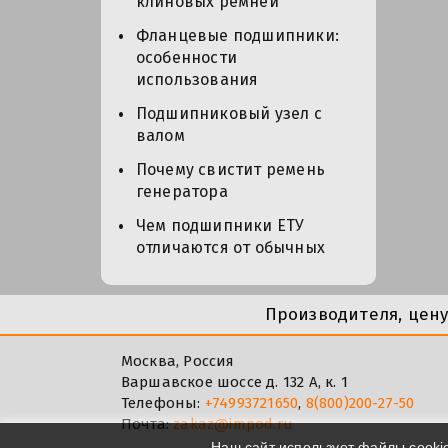
клиновых ремней
Фланцевые подшипники:
особенности
использования
Подшипниковый узел с
валом
Почему свистит ремень
генератора
Чем подшипники ЕТУ
отличаются от обычных
Производителя, цен
Москва, Россия
Варшавское шоссе д. 132 А, к. 1
Телефоны:
+74993721650
,
8(800)200-27-50
Почта:
zakaz@impod.ru
Наш сайт использует файлы cooki