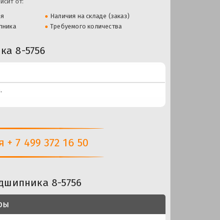
исит от:
ля
Наличия на складе (заказ)
пника
Требуемого количества
а 8-5756
.
+ 7 499 372 16 50
дшипника 8-5756
ры