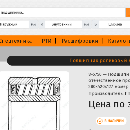
мм
d
мм
B
Спецтехника
РТИ
Расшифровки
Каталог
Подшипник роликовый 8
8-5756 — Подшипн
отечественное про
280x420x127 номер
Производитель: ГП
Цена по 
В НАЛИЧИИ