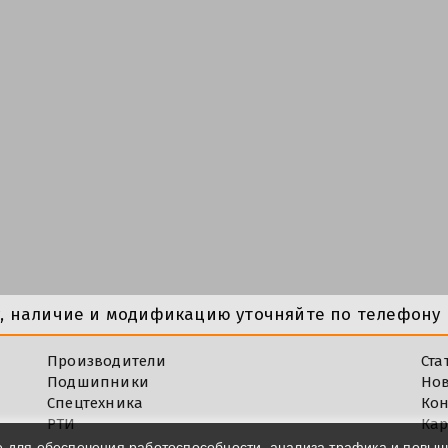
у, наличие и модификацию уточняйте по телефону 
Производители
Ста
Подшипники
Но
Спецтехника
Кон
РТИ
Кар
e для обеспечения работоспособности, анализа трафика и повы