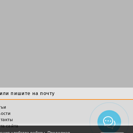
или пишите на почту
тьи
вости
такты
та сайта
шения удобства работы. Продолжая