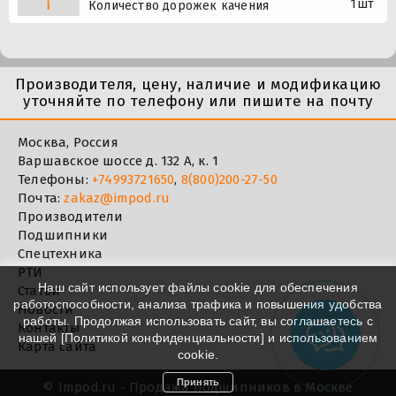
1шт
i
Количество дорожек качения
Производителя, цену, наличие и модификацию
уточняйте по телефону или пишите на почту
Москва, Россия
Варшавское шоссе д. 132 А, к. 1
Телефоны:
+74993721650
,
8(800)200-27-50
Почта:
zakaz@impod.ru
Производители
Подшипники
Спецтехника
РТИ
Наш сайт использует файлы cookie для обеспечения
Статьи
работоспособности, анализа трафика и повышения удобства
Новости
работы. Продолжая использовать сайт, вы соглашаетесь с
Контакты
нашей [
Политикой конфиденциальности
] и использованием
Карта сайта
cookie.
Принять
©
Impod.ru - Продажа подшипников в Москве