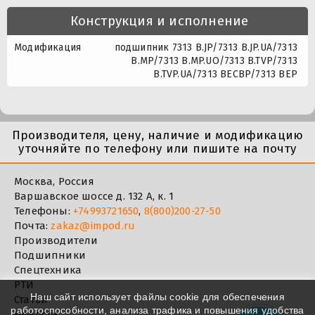
Конструкция и исполнение
Модификация
подшипник 7313 B.JP/7313 B.JP.UA/7313
B.MP/7313 B.MP.UO/7313 B.TVP/7313
B.TVP.UA/7313 BECBP/7313 BEP
Производителя, цену, наличие и модификацию
уточняйте по телефону или пишите на почту
Москва, Россия
Варшавское шоссе д. 132 А, к. 1
Телефоны:
+74993721650
,
8(800)200-27-50
Почта:
zakaz@impod.ru
Производители
Подшипники
Спецтехника
РТИ
Наш сайт использует файлы cookie для обеспечения
Статьи
работоспособности, анализа трафика и повышения удобства
Новости