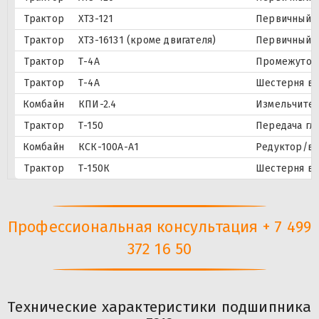
Трактор
ХТЗ-121
Первичный в
Трактор
ХТЗ-16131 (кроме двигателя)
Первичный в
Трактор
Т-4А
Промежуточн
Трактор
Т-4А
Шестерня в
Комбайн
КПИ-2.4
Измельчител
Трактор
Т-150
Передача гл
Комбайн
КСК-100А-А1
Редуктор/ва
Трактор
Т-150К
Шестерня в
Профессиональная консультация + 7 499
372 16 50
Технические характеристики подшипника