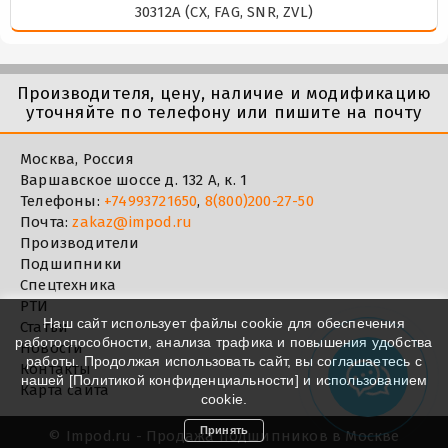
30312A (CX, FAG, SNR, ZVL)
Производителя, цену, наличие и модификацию
уточняйте по телефону или пишите на почту
Москва, Россия
Варшавское шоссе д. 132 А, к. 1
Телефоны:
+74993721650
,
8(800)200-27-50
Почта:
zakaz@impod.ru
Производители
Подшипники
Спецтехника
РТИ
Наш сайт использует файлы cookie для обеспечения
Статьи
работоспособности, анализа трафика и повышения удобства
Новости
работы. Продолжая использовать сайт, вы соглашаетесь с
Контакты
нашей [
Политикой конфиденциальности
] и использованием
Карта сайта
cookie.
Принять
©
Impod.ru - Продажа подшипников в Москве