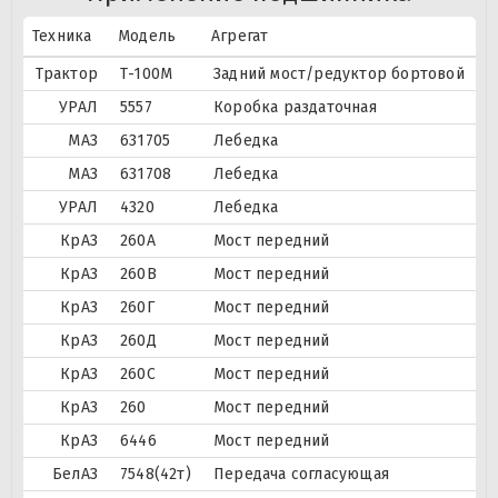
Техника
Модель
Агрегат
Трактор
Т-100М
Задний мост/редуктор бортовой
УРАЛ
5557
Коробка раздаточная
МАЗ
631705
Лебедка
МАЗ
631708
Лебедка
УРАЛ
4320
Лебедка
КрАЗ
260А
Мост передний
КрАЗ
260В
Мост передний
КрАЗ
260Г
Мост передний
КрАЗ
260Д
Мост передний
КрАЗ
260С
Мост передний
КрАЗ
260
Мост передний
КрАЗ
6446
Мост передний
БелАЗ
7548(42т)
Передача согласующая