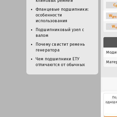
клиновых ремней
C
Фланцевые подшипники:
особенности
W
gre
использования
W
o
Подшипниковый узел с
валом
Почему свистит ремень
генератора
Моди
Чем подшипники ЕТУ
Мате
отличаются от обычных
По
одноря