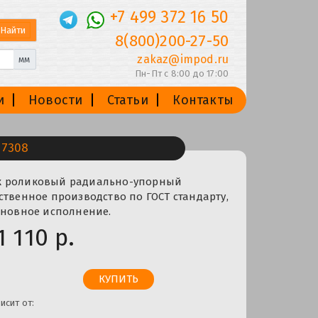
+7 499 372 16 50
8(800)200-27-50
zakaz@impod.ru
мм
Пн-Пт с 8:00 до 17:00
и
Новости
Статьи
Контакты
7308
к роликовый радиально-упорный
ственное производство по ГОСТ стандарту,
сновное исполнение.
1 110 р.
исит от: