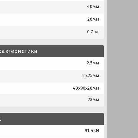
40мм
26мм
0.7 кг
рактеристики
2.5мм
25.25мм
40x90x20мм
23мм
с
91.4кН