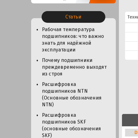
Статьи
Техн
Рабочая температура
подшипников: что важно
знать для надёжной
эксплуатации
Почему подшипники
преждевременно выходят
из строя
Расшифровка
подшипников NTN
(Основные обозначения
NTN)
Расшифровка
подшипников SKF
(основные обозначения
D
SKF)