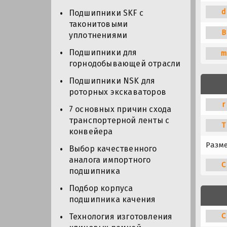
d
Подшипники SKF с
таконитовыми
B
уплотнениями
Подшипники для
m
горнодобывающей отрасли
Подшипники NSK для
роторных экскаваторов
r
7 основных причин схода
транспортерной ленты с
T
конвейера
Разм
Выбор качественного
аналога импортного
C
подшипника
Подбор корпуса
подшипника качения
C
Технология изготовления