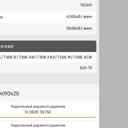
102кН
4300об/мин
ке
5600об/мин
нение
/7308 В/7308 АИ/7308 АКУ/7308 М/7308 АСМ
ШХ-15
0x90x20
Радиальный шарикоподшипник
SC0828 (NTN)
Радиальный шарикоподшипник