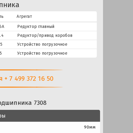
пника
ль
Агрегат
6А
Редуктор главный
.4
Редуктор/привод коробов
55
Устройство погрузочное
5
Устройство погрузочное
+ 7 499 372 16 50
одшипника 7308
ры
90мм