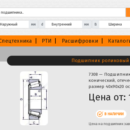
мм
d
мм
B
Спецтехника
РТИ
Расшифровки
Каталог
Подшипник роликовый 
7308 — Подшипни
конический, отече
размер 40x90x20 о
Цена от:
В НАЛИЧИИ
Цена на подшипник зав