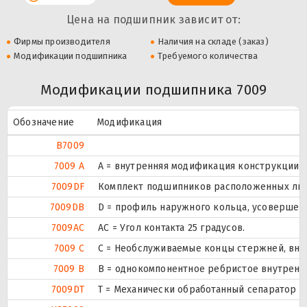
Цена на подшипник зависит от:
Фирмы производителя
Наличия на складе (заказ)
Модификации подшипника
Требуемого количества
Модификации подшипника 7009
Обозначение
Модификация
B7009
7009 A
A = внутренняя модификация конструкции.
7009DF
Комплект подшипников расположенных лицо
7009DB
D = профиль наружного кольца, усовершен
7009AC
AC = Угол контакта 25 градусов.
7009 C
С = Необслуживаемые концы стержней, вну
7009 B
B = однокомпонентное ребристое внутренн
7009DT
T = Механически обработанный сепаратор и