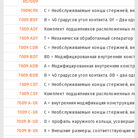
HS7009
7009CPA
С = Необслуживаемые концы стержней, вну
7009 BDF
B = 40 градусов угол контакта. DF = Два
7009 ADF
Комплект подшипников расположенных лицо
7009 ADT
T = Механически обработанный сепаратор и
7009 CDB
С = Необслуживаемые концы стержней, вну
7009 BDT
BD = Модифицированная внутренняя конструк
7009 ADB
A = Модифицированная внутренняя констру
7009 BDB
B = 40 градусов угол контакта. DB = два
7009 CDT
С = Необслуживаемые концы стержней, вну
7009 CDF
Комплект подшипников расположенных лицо
7009 A-UX
A = внутренняя модификация конструкции.
7009 C-UX
С = Необслуживаемые концы стержней, вну
7009 B-UD
D = профиль наружного кольца, усовершен
7009 B-UX
X = Внешние размеры, соответствующие ме