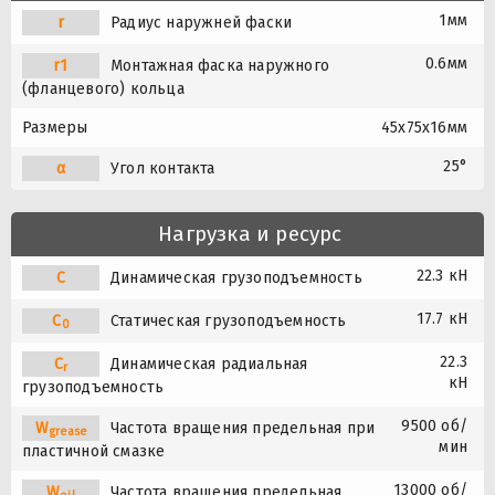
1мм
r
Радиус наружней фаски
0.6мм
r1
Монтажная фаска наружного
(фланцевого) кольца
Размеры
45x75x16мм
25°
α
Угол контакта
Нагрузка и ресурс
22.3 кН
C
Динамическая грузоподъемность
17.7 кН
C
Статическая грузоподъемность
0
22.3
C
Динамическая радиальная
r
кН
грузоподъемность
9500 об/
W
Частота вращения предельная при
grease
мин
пластичной смазке
13000 об/
W
Частота вращения предельная