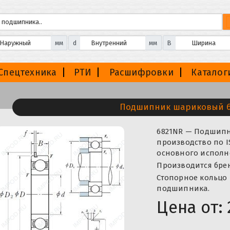
мм
d
мм
B
Спецтехника
РТИ
Расшифровки
Каталог
Подшипник шариковый 
6821NR — Подшип
производство по I
основного исполне
Производится бренд
Стопорное кольцо 
подшипника.
Цена от: