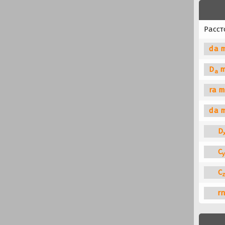
Расст
da m
D
m
a
ra m
da 
D
C
C
r