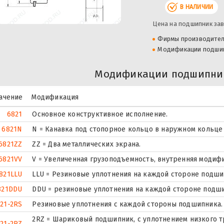
В НАЛИЧИИ
Цена на подшипник зав
Фирмы производите
Модификации подши
Модификации подшипник
ачение
Модификация
6821
Основное конструктивное исполнение.
6821N
N = Канавка под стопорное кольцо в наружном кольце
6821ZZ
ZZ = Два металлических экрана.
6821VV
V = Увеличенная грузоподъемность, внутренняя модиф
821LLU
LLU = Резиновые уплотнения на каждой стороне подши
821DDU
DDU = резиновые уплотнения на каждой стороне подш
21-2RS
Резиновые уплотнения с каждой стороны подшипника.
2RZ = Шариковый подшипник, с уплотнением низкого тр
21-2RZ