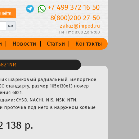
+7 499 372 16 50
8(800)200-27-50
zakaz@impod.ru
мм
Пн-Пт с 8:00 до 17:00
и
Новости
Статьи
Контакты
6821NR
ник шариковый радиальный, импортное
SO стандарту, размер 105x130x13 номер
ния 6821.
ами: CYSD, NACHI, NIS, NSK, NTN.
и проточка под него в наружном кольце
2 138 р.