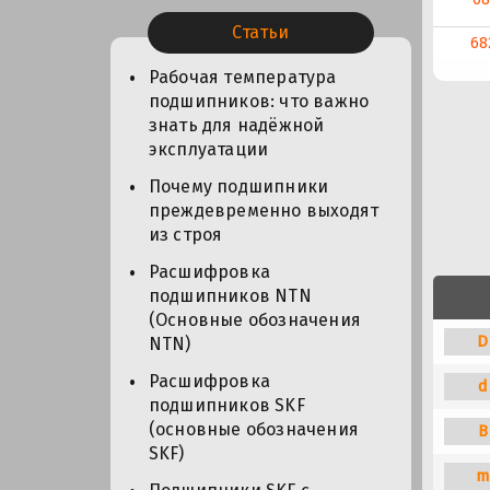
Статьи
68
Рабочая температура
подшипников: что важно
знать для надёжной
эксплуатации
Почему подшипники
преждевременно выходят
из строя
Расшифровка
подшипников NTN
(Основные обозначения
D
NTN)
Расшифровка
d
подшипников SKF
(основные обозначения
B
SKF)
m