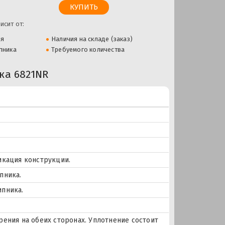
исит от:
ля
Наличия на складе (заказ)
пника
Требуемого количества
а 6821NR
икация конструкции.
пника.
ипника.
ения на обеих сторонах. Уплотнение состоит