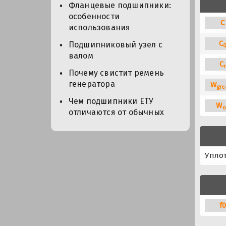
Фланцевые подшипники:
особенности
C
использования
C
Подшипниковый узел с
валом
C
r
Почему свистит ремень
генератора
W
gre
Чем подшипники ЕТУ
W
o
отличаются от обычных
Упло
f