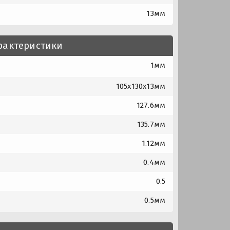
13мм
рактеристики
1мм
105x130x13мм
127.6мм
135.7мм
1.12мм
0.4мм
0.5
0.5мм