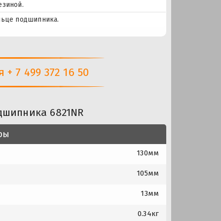
езиной.
льце подшипника.
+ 7 499 372 16 50
дшипника 6821NR
ры
130мм
105мм
13мм
0.34кг