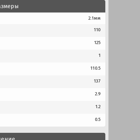
азмеры
2.1мм
110
125
1
110.5
137
2.9
1.2
0.5
нение