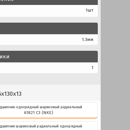
1шт
1.3мм
тики
1
x130x13
дшипник однорядный шариковый радиальный
61821 C3 (NKE)
дшипник шариковый радиальный однорядный