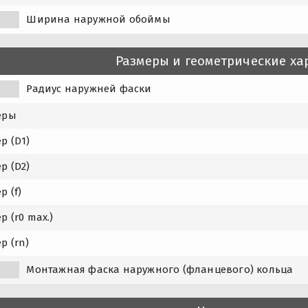
Ширина наружной обоймы
Размеры и геометрические ха
Радиус наружней фаски
еры
р (D1)
р (D2)
р (f)
р (r0 max.)
р (rn)
1
Монтажная фаска наружного (фланцевого) кольца