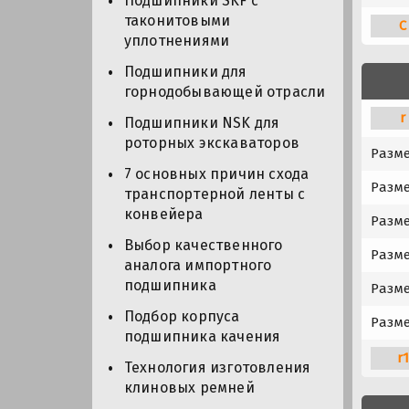
Подшипники SKF с
таконитовыми
C
уплотнениями
Подшипники для
горнодобывающей отрасли
r
Подшипники NSK для
роторных экскаваторов
Разм
7 основных причин схода
Разме
транспортерной ленты с
конвейера
Разме
Выбор качественного
Разме
аналога импортного
подшипника
Разме
Подбор корпуса
Разме
подшипника качения
r
Технология изготовления
клиновых ремней