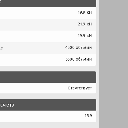
с
19.9 кН
21.9 кН
19.9 кН
4500 об/мин
ке
5500 об/мин
Отсутствует
счета
15.9