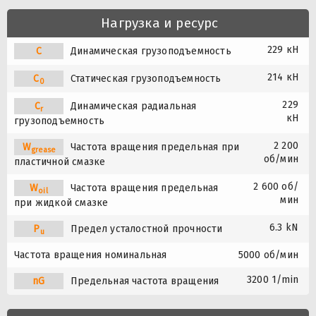
Нагрузка и ресурс
229 кН
C
Динамическая грузоподъемность
214 кН
C
Статическая грузоподъемность
0
229
C
Динамическая радиальная
r
кН
грузоподъемность
2 200
W
Частота вращения предельная при
grease
об/мин
пластичной смазке
2 600 об/
W
Частота вращения предельная
oil
мин
при жидкой смазке
6.3 kN
P
Предел усталостной прочности
u
Частота вращения номинальная
5000 об/мин
3200 1/min
nG
Предельная частота вращения