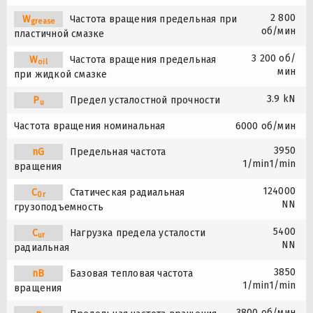
2 800
W
Частота вращения предельная при
grease
об/мин
пластичной смазке
3 200 об/
W
Частота вращения предельная
oil
мин
при жидкой смазке
3.9 kN
P
Предел усталостной прочности
u
Частота вращения номинальная
6000 об/мин
3950
nG
Предельная частота
1/min1/min
вращения
124000
C
Статическая радиальная
0r
NN
грузоподъемность
5400
C
Нагрузка предела усталости
ur
NN
радиальная
3850
nB
Базовая тепловая частота
1/min1/min
вращения
3800 об/мин