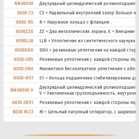
NNU6030
Двухрядный цилиндрический роликоподшипник.
6030 C3
C3 = Радиальный внутренний зазор больше но
6030-RS
R = Наружное кольцо с фланцем .
6030ZZX
ZZ = Два металлических экрана. X = Внешние
6030LLB
LLB = Уплотнение из синтетического каучука б
6030DDU
DDU = резиновые уплотнения на каждой стор
6030-2RS
Резиновые уплотнения с каждой стороны под
6030-2RU
Манжетное бесконтактное уплотнение с обеих
6030-RS1
S1 = Кольца подшипника стабилизированы для 
Двухрядный цилиндрический роликоподшипник.
NNU6030 V
V = Увеличенная грузоподъемность, внутренн
6030 2RS1
Резиновые уплотнения с каждой стороны под
6030 M.C3
M = Цельный латунный сепаратор, с шариково