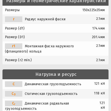
Размеры и геометрические характеристики
Размеры
150x225x35мм
2.1мм
r
Радиус наружней фаски
Размер (d1)
174.4мм
Размер (D1)
201.4мм
2.1мм
r1
Монтажная фаска наружного
(фланцевого) кольца
Размер (r2 min.)
2.1мм
Нагрузка и ресурс
121 кН
C
Динамическая грузоподъемность
118 кН
C
Статическая грузоподъемность
0
121
C
Динамическая радиальная
r
кН
грузоподъемность