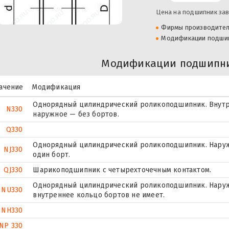
Цена на подшипник зав
Фирмы производите
Модификации подши
Модификации подшипни
ачение
Модификация
Однорядный цилиндрический роликоподшипник. Внутр
N330
наружное — без бортов.
Q330
Однорядный цилиндрический роликоподшипник. Наруж
NJ330
один борт.
QJ330
Шарикоподшипник с четырехточечным контактом.
Однорядный цилиндрический роликоподшипник. Наружн
NU330
внутреннее кольцо бортов не имеет.
NH330
NP 330