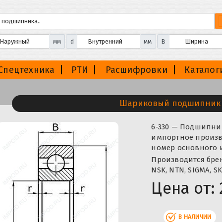
мм
d
мм
B
Спецтехника
РТИ
Расшифровки
Каталог
Шариковый подшипник 
6-330 — Подшипн
импортное произво
номер основного 
Производится бренд
NSK, NTN, SIGMA, SK
Цена от:
В НАЛИЧИИ