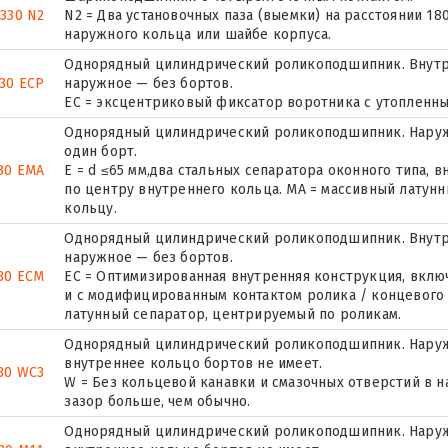
 330 N2
N2 = Два установочных паза (выемки) на расстоянии 18
наружного кольца или шайбе корпуса.
Однорядный цилиндрический роликоподшипник. Внутр
30 ECP
наружное — без бортов.
ЕС = эксцентриковый фиксатор воротника с утопленны
Однорядный цилиндрический роликоподшипник. Наруж
один борт.
30 EMA
E = d ≤65 мм,два стальных сепаратора оконного типа,
по центру внутреннего кольца. MA = массивный латун
кольцу.
Однорядный цилиндрический роликоподшипник. Внутр
наружное — без бортов.
30 ECM
EC = Оптимизированная внутренняя конструкция, вкл
и с модифицированным контактом ролика / концевого
латунный сепаратор, центрируемый по роликам.
Однорядный цилиндрический роликоподшипник. Наружн
внутреннее кольцо бортов не имеет.
30 WC3
W = Без кольцевой канавки и смазочных отверстий в 
зазор больше, чем обычно.
Однорядный цилиндрический роликоподшипник. Наружн