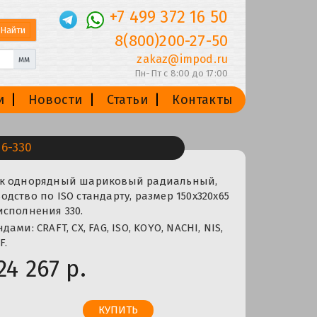
+7 499 372 16 50
8(800)200-27-50
zakaz@impod.ru
мм
Пн-Пт с 8:00 до 17:00
и
Новости
Статьи
Контакты
6-330
ик однорядный шариковый радиальный,
дство по ISO стандарту, размер 150x320x65
исполнения 330.
ами: CRAFT, CX, FAG, ISO, KOYO, NACHI, NIS,
F.
24 267 р.