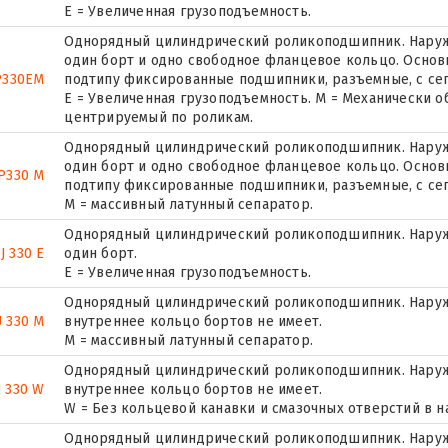
Е = Увеличенная грузоподъемность.
Однорядный цилиндрический роликоподшипник. Наружн
один борт и одно свободное фланцевое кольцо. Основн
P330EM
подтипу фиксированные подшипники, разъемные, с се
E = Увеличенная грузоподъемность. М = Механически о
центрируемый по роликам.
Однорядный цилиндрический роликоподшипник. Наружн
один борт и одно свободное фланцевое кольцо. Основн
P330 M
подтипу фиксированные подшипники, разъемные, с се
M = массивный латунный сепаратор.
Однорядный цилиндрический роликоподшипник. Наруж
J 330 E
один борт.
Е = Увеличенная грузоподъемность.
Однорядный цилиндрический роликоподшипник. Наружн
 330 M
внутреннее кольцо бортов не имеет.
M = массивный латунный сепаратор.
Однорядный цилиндрический роликоподшипник. Наружн
 330 W
внутреннее кольцо бортов не имеет.
W = Без кольцевой канавки и смазочных отверстий в 
Однорядный цилиндрический роликоподшипник. Наружн