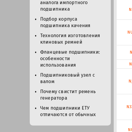
аналога импортного
подшипника
N
Подбор корпуса
подшипника качения
N
Технология изготовления
клиновых ремней
Фланцевые подшипники:
N
особенности
N
использования
Подшипниковый узел с
N
валом
Почему свистит ремень
генератора
N3
Чем подшипники ЕТУ
отличаются от обычных
N