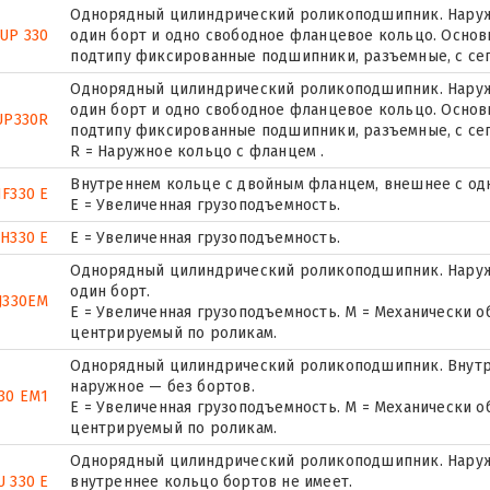
Однорядный цилиндрический роликоподшипник. Наружн
UP 330
один борт и одно свободное фланцевое кольцо. Основн
подтипу фиксированные подшипники, разъемные, с се
Однорядный цилиндрический роликоподшипник. Наружн
один борт и одно свободное фланцевое кольцо. Основн
UP330R
подтипу фиксированные подшипники, разъемные, с се
R = Наружное кольцо с фланцем .
Внутреннем кольце с двойным фланцем, внешнее с од
F330 E
Е = Увеличенная грузоподъемность.
H330 E
Е = Увеличенная грузоподъемность.
Однорядный цилиндрический роликоподшипник. Наруж
один борт.
J330EM
E = Увеличенная грузоподъемность. М = Механически о
центрируемый по роликам.
Однорядный цилиндрический роликоподшипник. Внутр
наружное — без бортов.
30 EM1
E = Увеличенная грузоподъемность. М = Механически о
центрируемый по роликам.
Однорядный цилиндрический роликоподшипник. Наружн
U 330 E
внутреннее кольцо бортов не имеет.