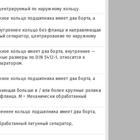
 центрируемый по наружному кольцу.
ое кольцо подшипника имеет два борта, а
 внутреннее кольцо без фланца и направляющая
ный сепаратор, центрирование по наружному
ое кольцо имеет два борта, внутреннее —
ые размеры по DIN 5412-1, относится к
паратором.
ое кольцо подшипника имеет два борта, а
ючающая больше и / или более крупные ролики
 фланца. M = Механически обработанный
еннее кольцо подшипника имеет два борта,
бработанный латунный сепаратор,