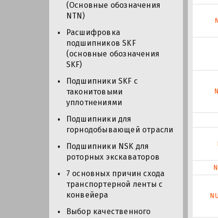
(Основные обозначения
NTN)
Расшифровка
подшипников SKF
(основные обозначения
SKF)
Подшипники SKF с
таконитовыми
уплотнениями
Подшипники для
горнодобывающей отрасли
Подшипники NSK для
роторных экскаваторов
N
7 основных причин схода
транспортерной ленты с
конвейера
N
Выбор качественного