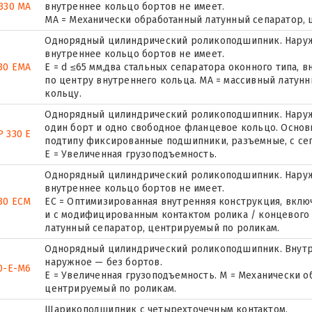
330 MA
внутреннее кольцо бортов не имеет.
MA = Механически обработанный латунный сепаратор,
Однорядный цилиндрический роликоподшипник. Наружн
внутреннее кольцо бортов не имеет.
30 EMA
E = d ≤65 мм,два стальных сепаратора оконного типа,
по центру внутреннего кольца. MA = массивный латун
кольцу.
Однорядный цилиндрический роликоподшипник. Наружн
один борт и одно свободное фланцевое кольцо. Основн
 330 E
подтипу фиксированные подшипники, разъемные, с се
Е = Увеличенная грузоподъемность.
Однорядный цилиндрический роликоподшипник. Наружн
внутреннее кольцо бортов не имеет.
30 ECM
EC = Оптимизированная внутренняя конструкция, вкл
и с модифицированным контактом ролика / концевого
латунный сепаратор, центрируемый по роликам.
Однорядный цилиндрический роликоподшипник. Внутр
наружное — без бортов.
0-E-M6
E = Увеличенная грузоподъемность. М = Механически о
центрируемый по роликам.
Шарикоподшипник с четырехточечным контактом.