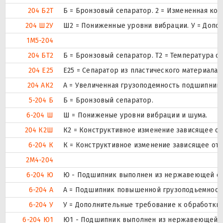
204 Б2Т
Б = Бронзовый сепаратор. 2 = Измененная кон
204 Ш2У
Ш2 = Пониженные уровни вибрации. У = Дополн
1М5-204
204 БТ2
Б = Бронзовый сепаратор. Т2 = Температура о
204 Е25
Е25 = Сепаратор из пластического материала (
204 АК2
А = Увеличенная грузоподемность подшипника
5-204 Б
Б = Бронзовый сепаратор.
6-204 Ш
Ш = Пониженые уровни вибрации и шума.
204 К2Ш
К2 = Конструктивное изменение зависящее о
6-204 К
К = Конструктивное изменение зависящее от 
2М4-204
6-204 Ю
Ю - Подшипник выполнен из нержавеющей ст
6-204 А
А = Подшипник повышенной грузоподьемности
6-204 У
У = Дополнительные требование к обработки д
6-204 Ю1
Ю1 - Подшипник выполнен из нержавеющей с