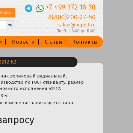
+7 499 372 16 50
8(800)200-27-50
zakaz@impod.ru
мм
Пн-Пт с 8:00 до 17:00
и
Новости
Статьи
Контакты
212 К2
пник роликовый радиальный,
изводство по ГОСТ стандарту, размер
сновного исполнения 42212.
З-4.
ое изменение зависящее от типа
запросу