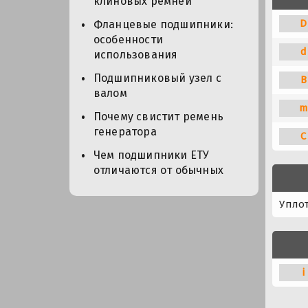
клиновых ремней
D
Фланцевые подшипники:
особенности
d
использования
Подшипниковый узел с
B
валом
m
Почему свистит ремень
генератора
C
Чем подшипники ЕТУ
отличаются от обычных
Упло
i