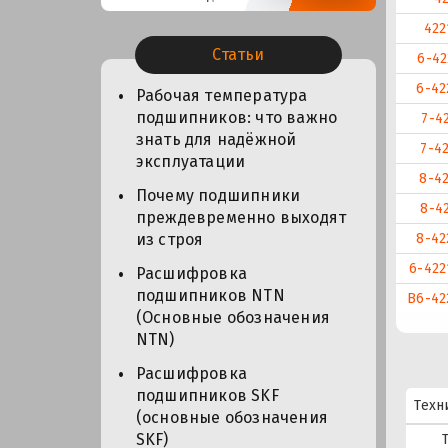
422
Статьи
6-42
6-42
Рабочая температура
подшипников: что важно
7-4
знать для надёжной
7-4
эксплуатации
8-4
Почему подшипники
8-4
преждевременно выходят
8-42
из строя
6-422
Расшифровка
подшипников NTN
В6-42
(Основные обозначения
NTN)
Расшифровка
подшипников SKF
Техн
(основные обозначения
SKF)