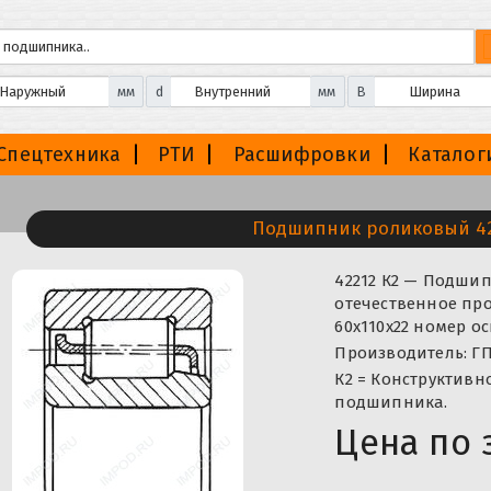
мм
d
мм
B
Спецтехника
РТИ
Расшифровки
Каталог
Подшипник роликовый 42
42212 К2 — Подши
отечественное про
60x110x22 номер о
Производитель: ГП
К2 = Конструктивн
подшипника.
Цена по 