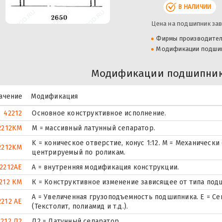
В НАЛИЧИИ
Цена на подшипник зав
Фирмы производите
Модификации подши
Модификации подшипника
ачение
Модификация
42212
Основное конструктивное исполнение.
2212КM
M = массивный латунный сепаратор.
K = коническое отверстие, конус 1:12. М = Механическ
2212KM
центрируемый по роликам.
2212AE
A = внутренняя модификация конструкции.
212 КМ
К = Конструктивное изменение зависящее от типа под
А = Увеличенная грузоподъемность подшипника. Е = Се
2212 АЕ
(Текстолит, полиамид и т.д.).
2212 Л2
Л2 = Латунный сепаратор.