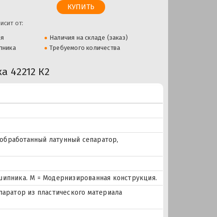
исит от:
ля
Наличия на складе (заказ)
пника
Требуемого количества
 42212 К2
и обработанный латунный сепаратор,
шипника. М = Модернизированная конструкция.
паратор из пластического материала