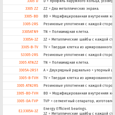
3305 D
D = профиль наружного кольца, усовер
3305 ZZ
ZZ = Два металлических экрана.
3305-BD
BD = Модифицированная внутренняя конст
3305-2RS
Резиновые уплотнения с каждой сторо
3305ATN9
TN = Полиамидная клетка.
3305A-2Z
2Z = Металлические шайбы с каждой ст
3305-B-TV
TV = Твердая клетка из армированного 
S3305-2RS
Резиновые уплотнения с каждой сторо
3305 ATNZZ
TN = Полиамидная клетка.
3305A-2RS1
A = Двухрядный радиально = упорный ш
3305-B-TVH
TV = Твердая клетка из армированного 
3305 ATN2RS
Резиновые уплотнения с каждой сторо
3305-BD-TVH
BD = Модифицированная внутренняя конс
3305-DA-TVP
TVP = сегментный сепаратор, изготовл
Energy Efficient bearings.
E2.3305A-2Z
2Z = Металлические шайбы с каждой ст