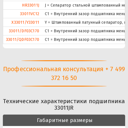
HR33011J
J = Сепаратор стальной штампованный не
33011VC12
С1 = Внутренний зазор подшипника меньш
X33011/Y33011
Y = Штампованный латунный сепаратор, ц
33011/DF03C170
С1 = Внутренний зазор подшипника меньш
33011/QDF03C170
С1 = Внутренний зазор подшипника меньш
Профессиональная консультация + 7 499
372 16 50
Технические характеристики подшипника
33011JR
Габаритные размеры