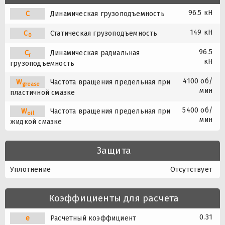
96.5 кН
C
Динамическая грузоподъемность
149 кН
C
Статическая грузоподъемность
0
96.5
C
Динамическая радиальная
r
кН
грузоподъемность
4100 об/
W
Частота вращения предельная при
grease
мин
пластичной смазке
5400 об/
W
Частота вращения предельная при
oil
мин
жидкой смазке
Защита
Уплотнение
Отсутствует
Коэффициенты для расчета
0.31
e
Расчетный коэффициент