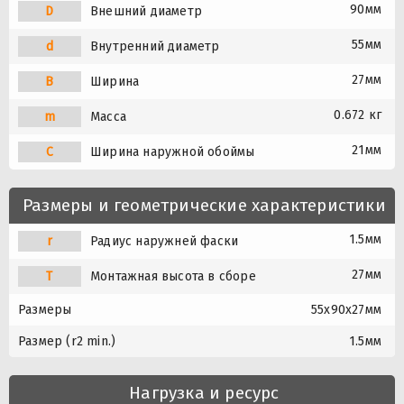
90мм
D
Внешний диаметр
55мм
d
Внутренний диаметр
27мм
B
Ширина
0.672 кг
m
Масса
21мм
C
Ширина наружной обоймы
Размеры и геометрические характеристики
1.5мм
r
Радиус наружней фаски
27мм
T
Монтажная высота в сборе
Размеры
55x90x27мм
Размер (r2 min.)
1.5мм
Нагрузка и ресурс