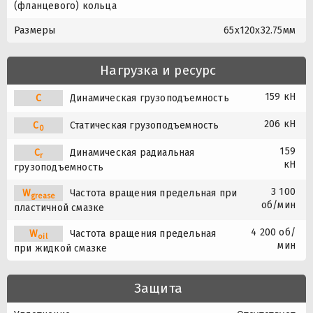
(фланцевого) кольца
Размеры
65x120x32.75мм
Нагрузка и ресурс
159 кН
C
Динамическая грузоподъемность
206 кН
C
Статическая грузоподъемность
0
159
C
Динамическая радиальная
r
кН
грузоподъемность
3 100
W
Частота вращения предельная при
grease
об/мин
пластичной смазке
4 200 об/
W
Частота вращения предельная
oil
мин
при жидкой смазке
Защита