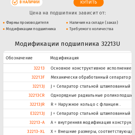
В НАЛИЧИИ
Цена на подшипник зависит от:
Фирмы производителя
Наличия на складе (заказ)
Модификации подшипника
Требуемого количества
Модификации подшипника 32213U
Обозначение
Модификация
32213
Основное конструктивное исполнение.
32213F
Механически обработанный сепаратор из
32213J
J = Сепаратор стальной штампованный н
32213CR
Однорядные радиальные роликоподши
32213JR
R = Наружное кольцо с фланцем .
E32213J
J = Сепаратор стальной штампованный н
32213-A
A = внутренняя модификация конструкц
32213-XL
X = Внешние размеры, соответствующие 