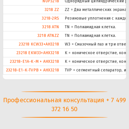
NUP3218
Однорядный цилиндрический рол
3218 ZZ
ZZ = Два металлических экрана.
3218-2RS
Резиновые уплотнения с каждо
3218 ATN
TN = Полиамидная клетка.
3218 ATNZZ
TN = Полиамидная клетка.
23218 KCW33+AH3218
W3 = Смазочный паз и три отве
23218 EKW33+AHX3218
K = коническое отверстие, кону
23218-E1A-K-M + AHX3218
K = коническое отверстие, кону
23218-E1-K-TVPB + AHX3218
TVP = сегментный сепаратор, и
Профессиональная консультация + 7 499
372 16 50