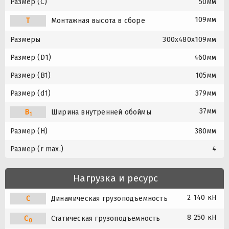
Размер (C)
50мм
109мм
T
Монтажная высота в сборе
Размеры
300x480x109мм
Размер (D1)
460мм
Размер (B1)
105мм
Размер (d1)
379мм
37мм
B
Ширина внутренней обоймы
1
Размер (H)
380мм
Размер (r max.)
4
Нагрузка и ресурс
2 140 кН
C
Динамическая грузоподъемность
8 250 кН
C
Статическая грузоподъемность
0