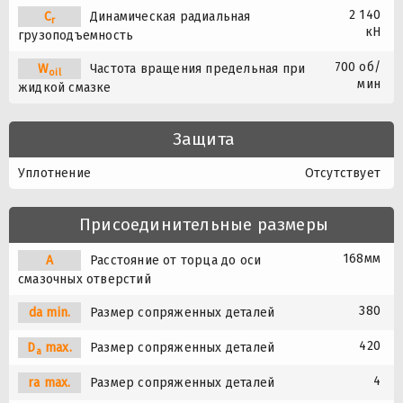
2 140
C
Динамическая радиальная
r
кН
грузоподъемность
700 об/
W
Частота вращения предельная при
oil
мин
жидкой смазке
Защита
Уплотнение
Отсутствует
Присоединительные размеры
168мм
A
Расстояние от торца до оси
смазочных отверстий
380
da min.
Размер сопряженных деталей
420
D
max.
Размер сопряженных деталей
a
4
ra max.
Размер сопряженных деталей