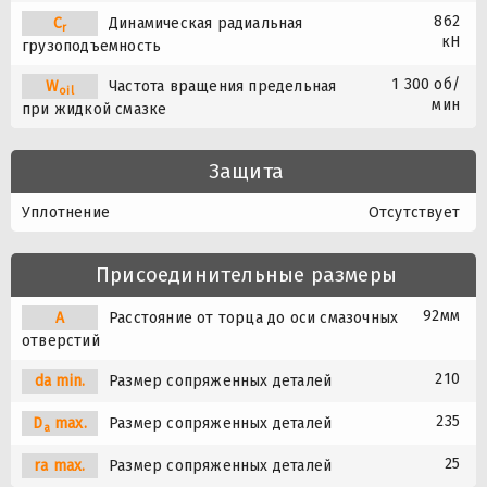
862
C
Динамическая радиальная
r
кН
грузоподъемность
1 300 об/
W
Частота вращения предельная
oil
мин
при жидкой смазке
Защита
Уплотнение
Отсутствует
Присоединительные размеры
92мм
A
Расстояние от торца до оси смазочных
отверстий
210
da min.
Размер сопряженных деталей
235
D
max.
Размер сопряженных деталей
a
25
ra max.
Размер сопряженных деталей