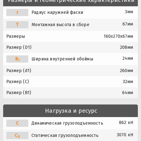
3мм
r
Радиус наружней фаски
67мм
T
Монтажная высота в сборе
Размеры
160x270x67мм
Размер (D1)
208мм
24мм
B
Ширина внутренней обоймы
1
Размер (d1)
260мм
Размер (C)
32мм
Размер (B1)
64мм
Нагрузка и ресурс
862 кН
C
Динамическая грузоподъемность
3070 кН
C
Статическая грузоподъемность
0