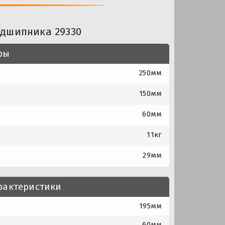
одшипника 29330
ры
250мм
150мм
60мм
11кг
29мм
рактеристики
195мм
60мм