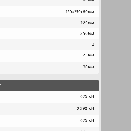
150x250x60мм
194мм
240мм
2
2.1мм
20мм
с
675 кН
2 390 кН
675 кН