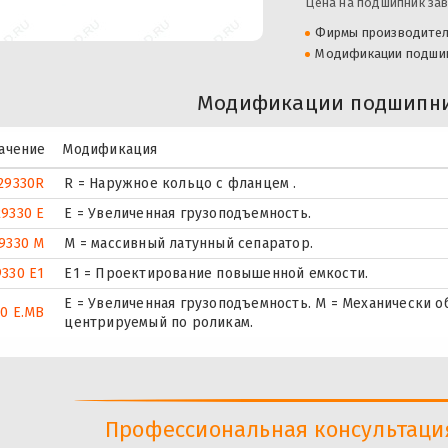
Цена на подшипник зав
Фирмы производите
Модификации подши
Модификации подшипни
ачение
Модификация
29330R
R = Наружное кольцо с фланцем .
29330 E
Е = Увеличенная грузоподъемность.
9330 M
M = массивный латунный сепаратор.
9330 E1
E1 = Проектирование повышенной емкости.
E = Увеличенная грузоподъемность. М = Механически о
0 E.MB
центрируемый по роликам.
Профессиональная консультация 