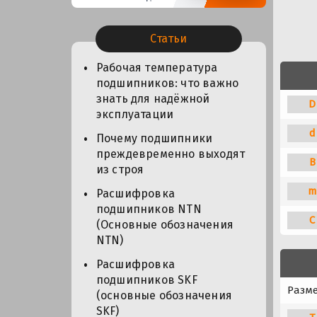
Статьи
Рабочая температура
подшипников: что важно
знать для надёжной
D
эксплуатации
d
Почему подшипники
преждевременно выходят
B
из строя
m
Расшифровка
подшипников NTN
C
(Основные обозначения
NTN)
Расшифровка
подшипников SKF
Разме
(основные обозначения
SKF)