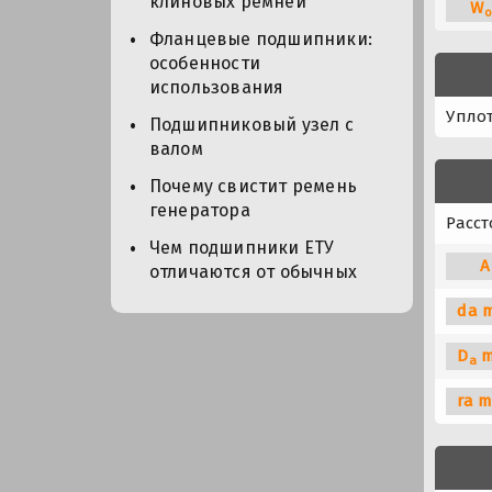
клиновых ремней
W
o
Фланцевые подшипники:
особенности
использования
Упло
Подшипниковый узел с
валом
Почему свистит ремень
генератора
Расст
Чем подшипники ЕТУ
A
отличаются от обычных
da m
D
m
a
ra m