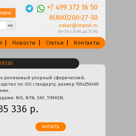
+7 499 372 16 50
8(800)200-27-50
zakaz@impod.ru
мм
Пн-Пт с 8:00 до 17:00
и
Новости
Статьи
Контакты
29330
к роликовый упорный сферический,
дство по ISO стандарту, размер 150x250x60
ние.
ами: NIS, NTN, SKF, TIMKEN.
35 336 р.