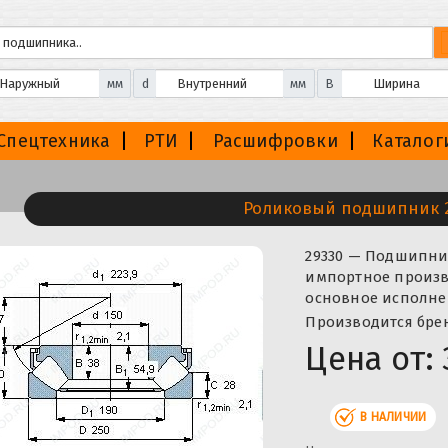
мм
d
мм
B
Спецтехника
РТИ
Расшифровки
Каталог
Роликовый подшипник 
29330 — Подшипни
импортное произво
основное исполне
Производится бренд
Цена от:
В НАЛИЧИИ