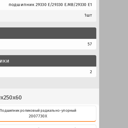
подшипник 29330 E/29330 E.MB/29330 E1
1шт
57
тики
2
0x250x60
Подшипник роликовый радиально-упорный
2007730Х