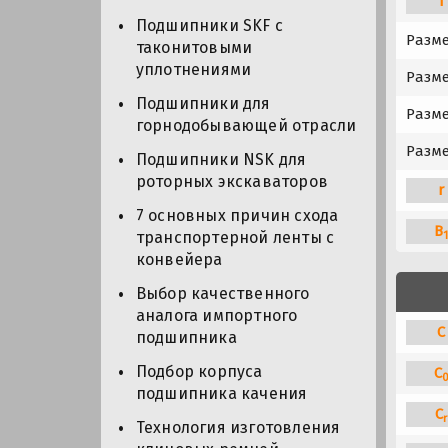
T
Подшипники SKF с
Разм
таконитовыми
уплотнениями
Разме
Подшипники для
Разме
горнодобывающей отрасли
Разме
Подшипники NSK для
роторных экскаваторов
r
7 основных причин схода
B
транспортерной ленты с
конвейера
Выбор качественного
аналога импортного
C
подшипника
Подбор корпуса
C
подшипника качения
C
r
Технология изготовления