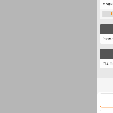
Моди
i
Разме
r1.2 m