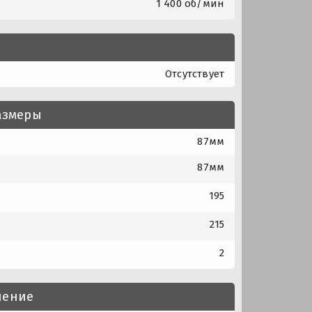
1 400 об/мин
Отсутствует
азмеры
87мм
87мм
195
215
2
нение