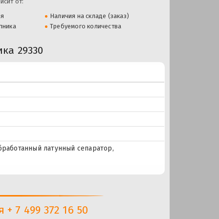
исит от:
ля
Наличия на складе (заказ)
пника
Требуемого количества
ка 29330
бработанный латунный сепаратор,
+ 7 499 372 16 50