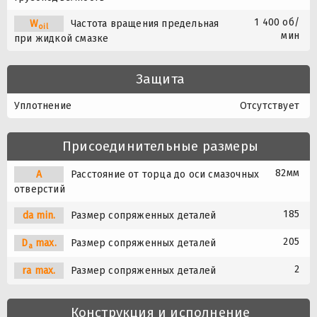
1 400 об/
W
Частота вращения предельная
oil
мин
при жидкой смазке
Защита
Уплотнение
Отсутствует
Присоединительные размеры
82мм
A
Расстояние от торца до оси смазочных
отверстий
185
da min.
Размер сопряженных деталей
205
D
max.
Размер сопряженных деталей
a
2
ra max.
Размер сопряженных деталей
Конструкция и исполнение