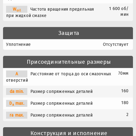
1 600 об/
W
Частота вращения предельная
oil
мин
при жидкой смазке
Защита
Уплотнение
Отсутствует
Присоединительные размеры
70мм
A
Расстояние от торца до оси смазочных
отверстий
160
da min.
Размер сопряженных деталей
180
D
max.
Размер сопряженных деталей
a
2
ra max.
Размер сопряженных деталей
Конструкция и исполнение