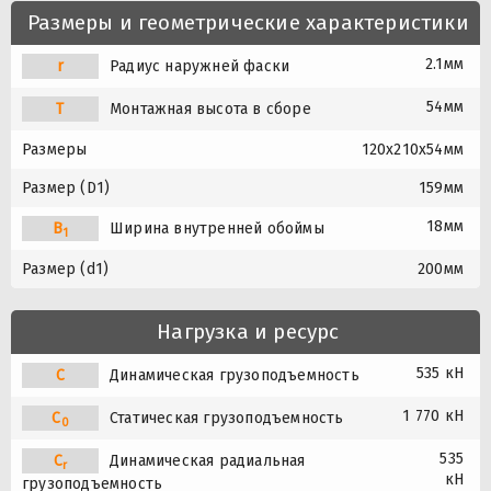
Размеры и геометрические характеристики
2.1мм
r
Радиус наружней фаски
54мм
T
Монтажная высота в сборе
Размеры
120x210x54мм
Размер (D1)
159мм
18мм
B
Ширина внутренней обоймы
1
Размер (d1)
200мм
Нагрузка и ресурс
535 кН
C
Динамическая грузоподъемность
1 770 кН
C
Статическая грузоподъемность
0
535
C
Динамическая радиальная
r
кН
грузоподъемность