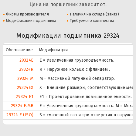
Цена на подшипник зависит от:
Фирмы производителя
Наличия на складе (заказ)
Модификации подшипника
Требуемого количества
Модификации подшипника 29324
Обозначение
Модификация
29324E
Е = Увеличенная грузоподъемность.
29324R
R = Наружное кольцо с фланцем .
29324 M
M = массивный латунный сепаратор.
29324EX
X = Внешние размеры, соответствующие меж
29324 E1
E1 = Проектирование повышенной емкости.
29324 E.MB
E = Увеличенная грузоподъемность. М = Меха
29324 E (ISO)
S = смазочный паз и три отверстия в наружн